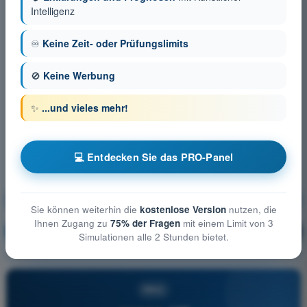
Intelligenz
♾️
Keine Zeit- oder Prüfungslimits
🚫
Keine Werbung
✨
...und vieles mehr!
💻 Entdecken Sie das PRO-Panel
Grundlagen des Fliegens (Gasballon)
Sie können weiterhin die
kostenlose Version
nutzen, die
Ihnen Zugang zu
75% der Fragen
mit einem Limit von 3
Ausbildung!
Erläuterung der Frage
🔒
PRO
Simulationen alle 2 Stunden bietet.
PRO