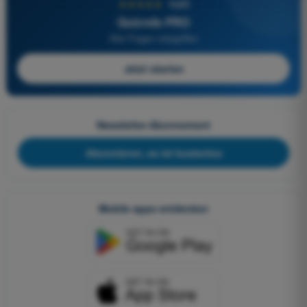
★★★★★
4,6/5
Quizvds PRO
Alle Fragen inbegriffen
Jetzt starten
Newsletter-Abonnement
Abonnieren, es ist kostenlos
Mobile apps entdecken