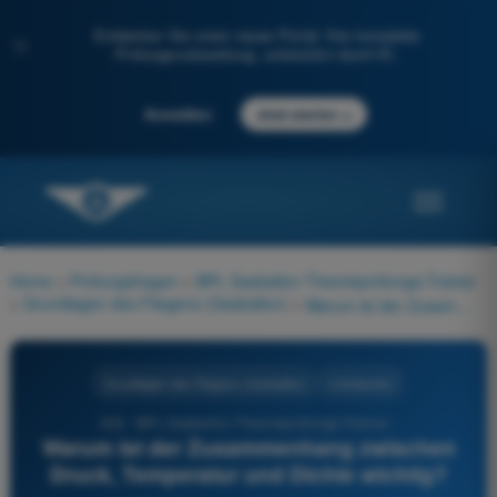
Entdecken Sie unser neues Portal: Ihre komplette
✨
Prüfungsvorbereitung, unterstützt durch KI.
→
Anmelden
Jetzt starten
Home
>
Prüfungsfragen
>
BPL Gasballon Theorieprüfungs-Trainer
>
Grundlagen des Fliegens (Gasballon)
>
Warum ist der Zusammenhang zwischen Druck, Temperatur und Dichte wichtig?
Grundlagen des Fliegens (Gasballon)
4 Antworten
323 - BPL Gasballon Theorieprüfungs-Trainer -
Warum ist der Zusammenhang zwischen
Druck, Temperatur und Dichte wichtig?