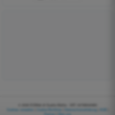
© 2026
EGWeb di Guatta Mattia - VAT: 04768540983
Cookies verwalten
|
Cookie-Richtlinie
|
Datenschutzerklärung
|
AGB
|
Partner
|
Über uns