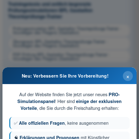
Trainingstests und zeitlich begrenzte
Prüfungssimulationen BPL Gasballon
Theorieprüfungs-Trainer
Prüfungssimulation BPL Gasballon Theorieprüfungs-Trainer -
Grundlagen des Fliegens (Gasballon)
Übungsquiz BPL Gasballon Theorieprüfungs-Trainer -
Grundlagen des Fliegens (Gasballon)
PDF-Prüfung BPL Gasballon Theorieprüfungs-Trainer -
Grundlagen des Fliegens (Gasballon)
×
Neu: Verbessern Sie Ihre Vorbereitung!
Auf der Website finden Sie jetzt unser neues
PRO-
! Hier sind
Simulationspanel
einige der exklusiven
, die Sie durch die Freischaltung erhalten:
Vorteile
✅
Alle offiziellen Fragen
, keine ausgenommen
🧠
Erklärungen und Prognosen
mit Künstlicher