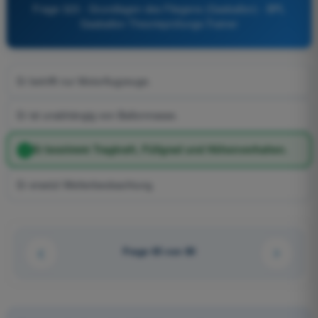
Frage 323 - Grundlagen des Fliegens (Gasballon) - BPL
Gasballon Theorieprüfungs-Trainer
Er betrifft nur Motorflugzeuge.
Er ist unabhängig von Ballonmasse.
Er bestimmt Tragkraft, Füllgrad und Höhenverhalten.
Er ersetzt Wetterbeobachtung.
Frage 65 von 80