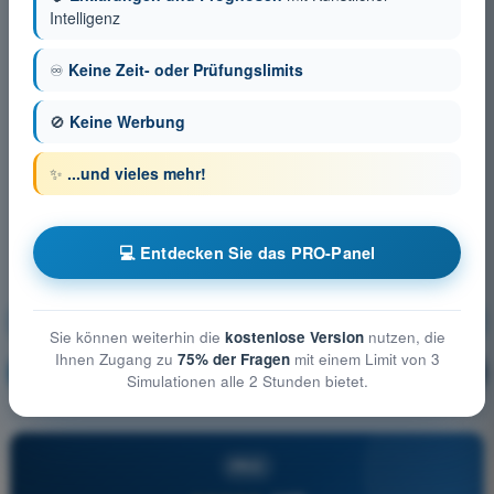
Intelligenz
♾️
Keine Zeit- oder Prüfungslimits
🚫
Keine Werbung
✨
...und vieles mehr!
💻 Entdecken Sie das PRO-Panel
Grundlagen des Fliegens (Gasballon)
Sie können weiterhin die
kostenlose Version
nutzen, die
Ihnen Zugang zu
75% der Fragen
mit einem Limit von 3
Ausbildung!
Erläuterung der Frage
🔒
PRO
Simulationen alle 2 Stunden bietet.
PRO