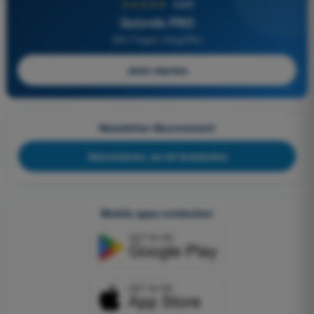
★★★★★
4,6/5
Quizvds PRO
Alle Fragen inbegriffen
Jetzt starten
Newsletter-Abonnement
Abonnieren, es ist kostenlos
Mobile apps entdecken