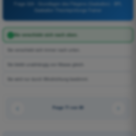
Frage 329 - Grundlagen des Fliegens (Gasballon) - BPL
Gasballon Theorieprüfungs-Trainer
Sie verschiebt sich nach oben.
Sie verschiebt sich immer nach unten.
Sie bleibt unabhängig von Masse gleich.
Sie wird nur durch Windrichtung bestimmt.
Frage 71 von 80