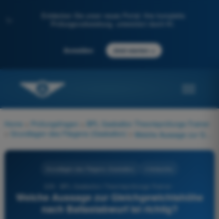
Entdecken Sie unser neues Portal: Ihre komplette
✨
Prüfungsvorbereitung, unterstützt durch KI.
→
Anmelden
Jetzt starten
Home
>
Prüfungsfragen
>
BPL Gasballon Theorieprüfungs-Trainer
>
Grundlagen des Fliegens (Gasballon)
>
Welche Aussage zur Gleichgewichtshöhe nach Ballastabwurf ist richtig?
Grundlagen des Fliegens (Gasballon)
4 Antworten
329 - BPL Gasballon Theorieprüfungs-Trainer -
Welche Aussage zur Gleichgewichtshöhe
nach Ballastabwurf ist richtig?