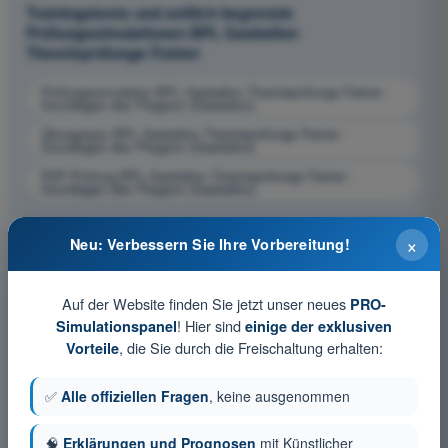
Trainingstests und zeitlich begrenzte
Prüfungssimulationen BPL Gasballon
Theorieprüfungs-Trainer
Prüfungssimulation BPL Gasballon Theorieprüfungs-Trainer -
Grundlagen des Fliegens (Gasballon)
Übungsquiz BPL Gasballon Theorieprüfungs-Trainer -
Grundlagen des Fliegens (Gasballon)
PDF-Prüfung BPL Gasballon Theorieprüfungs-Trainer -
Grundlagen des Fliegens (Gasballon)
×
Neu: Verbessern Sie Ihre Vorbereitung!
Auf der Website finden Sie jetzt unser neues
PRO-
! Hier sind
Simulationspanel
einige der exklusiven
, die Sie durch die Freischaltung erhalten:
Vorteile
✅
Alle offiziellen Fragen
, keine ausgenommen
🧠
Erklärungen und Prognosen
mit Künstlicher