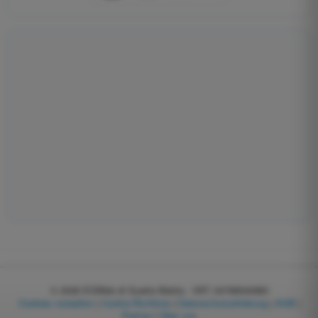
© 2026
EGWeb di Guatta Mattia - VAT: 04768540983
Cookies verwalten
|
Cookie-Richtlinie
|
Datenschutzerklärung
|
AGB
|
Partner
|
Über uns