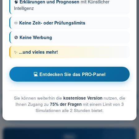
🧠
Erklärungen und Prognosen
mit Künstlicher
Intelligenz
♾️
Keine Zeit- oder Prüfungslimits
🚫
Keine Werbung
✨
...und vieles mehr!
💻 Entdecken Sie das PRO-Panel
Menschliches Leistungsvermögen
Ausbildung!
Sie können weiterhin die
kostenlose Version
nutzen, die
Ihnen Zugang zu
75% der Fragen
mit einem Limit von 3
Simulationen alle 2 Stunden bietet.
Erläuterung der Frage
🔒
PRO
PRO