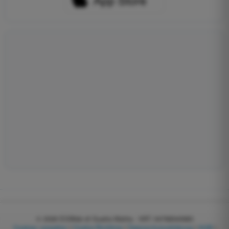
© 2026
EGWeb di Guatta Mattia - VAT: 04768540983
Cookies verwalten
|
Cookie-Richtlinie
|
Datenschutzerklärung
|
AGB
|