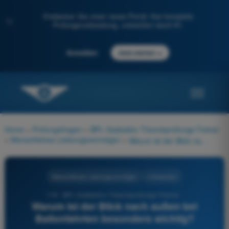
Entdecken Sie unser neues Portal: Ihre komplette
✨
Prüfungsvorbereitung, unterstützt durch KI.
→
Anmelden
Jetzt starten
Home
>
Prüfungsfragen
>
BPL Gasballon Theorieprüfungs-Trainer
>
Menschliches Leistungsvermögen
>
Warum ist der Blick nach außen bei Ballonfahrten besonders wichtig?
Menschliches Leistungsvermögen
4 Antworten
119 - BPL Gasballon Theorieprüfungs-Trainer -
Warum ist der Blick nach außen bei
Ballonfahrten besonders wichtig?