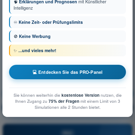
🧠
Erklärungen und Prognosen
mit Künstlicher
Intelligenz
♾️
Keine Zeit- oder Prüfungslimits
🚫
Keine Werbung
✨
...und vieles mehr!
💻 Entdecken Sie das PRO-Panel
Menschliches Leistungsvermögen
Ausbildung!
Sie können weiterhin die
kostenlose Version
nutzen, die
Ihnen Zugang zu
75% der Fragen
mit einem Limit von 3
Simulationen alle 2 Stunden bietet.
Erläuterung der Frage
🔒
PRO
PRO