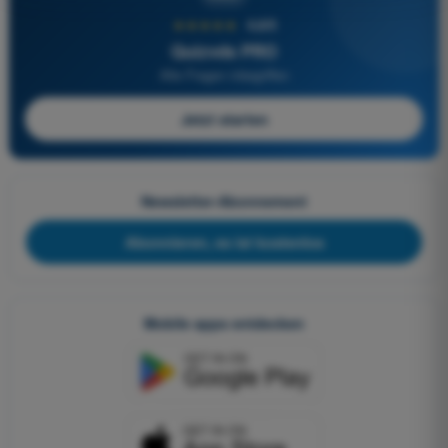
★★★★★
4,6/5
Quizvds PRO
Alle Fragen inbegriffen
Jetzt starten
Newsletter-Abonnement
Abonnieren, es ist kostenlos
Mobile apps entdecken