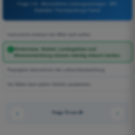
Frage 119 - Menschliches Leistungsvermögen - BPL
Gasballon Theorieprüfungs-Trainer
Instrumente ersetzen den Blick nach außen.
Hindernisse, Verkehr, Landegebiete und
Wetterentwicklung müssen ständig erkannt werden.
Passagiere übernehmen die Luftraumbeobachtung.
Der Ballon kann jedem Verkehr ausweichen.
Frage 73 von 80