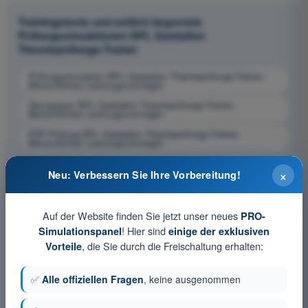
Trainingstests und zeitlich begrenzte
Prüfungssimulationen BPL Gasballon
Theorieprüfungs-Trainer
Prüfungssimulation BPL Gasballon Theorieprüfungs-Trainer -
Menschliches Leistungsvermögen
Übungsquiz BPL Gasballon Theorieprüfungs-Trainer -
Menschliches Leistungsvermögen
PDF-Prüfung BPL Gasballon Theorieprüfungs-Trainer -
Menschliches Leistungsvermögen
×
Neu: Verbessern Sie Ihre Vorbereitung!
Auf der Website finden Sie jetzt unser neues
PRO-
! Hier sind
Simulationspanel
einige der exklusiven
, die Sie durch die Freischaltung erhalten:
Vorteile
✅
Alle offiziellen Fragen
, keine ausgenommen