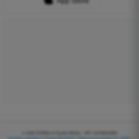
© 2026
EGWeb di Guatta Mattia - VAT: 04768540983
Cookies verwalten
|
Cookie-Richtlinie
|
Datenschutzerklärung
|
AGB
|