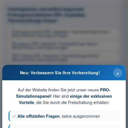
Trainingstests und zeitlich begrenzte
Prüfungssimulationen BPL Gasballon
Theorieprüfungs-Trainer
Prüfungssimulation BPL Gasballon Theorieprüfungs-Trainer -
Menschliches Leistungsvermögen
Übungsquiz BPL Gasballon Theorieprüfungs-Trainer -
Menschliches Leistungsvermögen
PDF-Prüfung BPL Gasballon Theorieprüfungs-Trainer -
Menschliches Leistungsvermögen
×
Neu: Verbessern Sie Ihre Vorbereitung!
Auf der Website finden Sie jetzt unser neues
PRO-
! Hier sind
Simulationspanel
einige der exklusiven
, die Sie durch die Freischaltung erhalten:
Vorteile
✅
Alle offiziellen Fragen
, keine ausgenommen