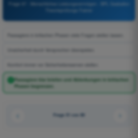
Frage 97 - Menschliches Leistungsvermögen - BPL Gasballon
Theorieprüfungs-Trainer
Passagiere in kritischen Phasen viele Fragen stellen lassen.
Unsicherheit durch Versprechen überspielen.
Komfort immer vor Sicherheitsreserven stellen.
Passagiere klar briefen und Ablenkungen in kritischen
Phasen begrenzen.
Frage 51 von 80