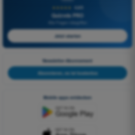
★★★★★
4,6/5
Quizvds PRO
Alle Fragen inbegriffen
Jetzt starten
Newsletter-Abonnement
Abonnieren, es ist kostenlos
Mobile apps entdecken