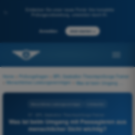
Entdecken Sie unser neues Portal: Ihre komplette
✨
Prüfungsvorbereitung, unterstützt durch KI.
→
Anmelden
Jetzt starten
Home
>
Prüfungsfragen
>
BPL Gasballon Theorieprüfungs-Trainer
>
Menschliches Leistungsvermögen
>
Was ist beim Umgang mit Passagieren aus menschlicher Sicht wichtig?
Menschliches Leistungsvermögen
4 Antworten
97 - BPL Gasballon Theorieprüfungs-Trainer -
Was ist beim Umgang mit Passagieren aus
menschlicher Sicht wichtig?