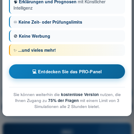
🧠
Erklärungen und Prognosen
mit Künstlicher
Intelligenz
♾️
Keine Zeit- oder Prüfungslimits
🚫
Keine Werbung
✨
...und vieles mehr!
💻 Entdecken Sie das PRO-Panel
Menschliches Leistungsvermögen
Ausbildung!
Sie können weiterhin die
kostenlose Version
nutzen, die
Ihnen Zugang zu
75% der Fragen
mit einem Limit von 3
Simulationen alle 2 Stunden bietet.
Erläuterung der Frage
🔒
PRO
PRO