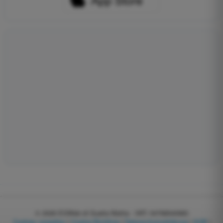
© 2026
EGWeb di Guatta Mattia - VAT: 04768540983
Cookies verwalten
|
Cookie-Richtlinie
|
Datenschutzerklärung
|
AGB
|