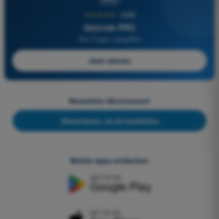
★★★★★
4,6/5
Quizvds PRO
Alle Fragen inbegriffen
Jetzt starten
Newsletter-Abonnement
Abonnieren, es ist kostenlos
Mobile apps entdecken