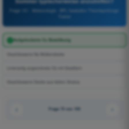
Sommer typischerweise anzutreffen?
Frage 151 - Meteorologie - BPL Gasballon Theorieprüfungs-
Trainer
Aufgelockerte Cu Bewölkung
Geschlossene Ns Wolkendecke
Linienartig angeordnete Cb mit Gewittern
Geschlossene Decke aus tiefem Stratus
Frage 74 von 106