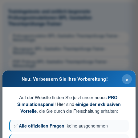
Trainingstests und zeitlich begrenzte
Prüfungssimulationen BPL Gasballon
Theorieprüfungs-Trainer
Prüfungssimulation BPL Gasballon Theorieprüfungs-Trainer -
Meteorologie
Übungsquiz BPL Gasballon Theorieprüfungs-Trainer -
Meteorologie
PDF-Prüfung BPL Gasballon Theorieprüfungs-Trainer -
Meteorologie
×
Neu: Verbessern Sie Ihre Vorbereitung!
Auf der Website finden Sie jetzt unser neues
PRO-
! Hier sind
Simulationspanel
einige der exklusiven
, die Sie durch die Freischaltung erhalten:
Vorteile
✅
Alle offiziellen Fragen
, keine ausgenommen