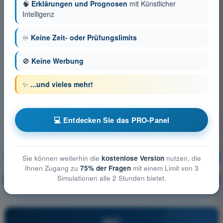
🧠
Erklärungen und Prognosen
mit Künstlicher
Intelligenz
♾️
Keine Zeit- oder Prüfungslimits
🚫
Keine Werbung
✨
...und vieles mehr!
💻 Entdecken Sie das PRO-Panel
Meteorologie
Ausbildung!
Sie können weiterhin die
kostenlose Version
nutzen, die
Ihnen Zugang zu
75% der Fragen
mit einem Limit von 3
Simulationen alle 2 Stunden bietet.
Erläuterung der Frage
🔒
PRO
PRO