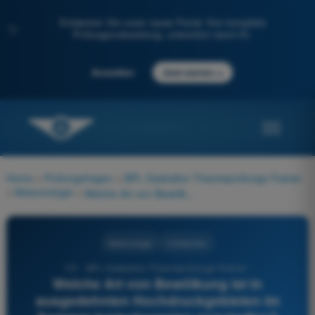
Entdecken Sie unser neues Portal: Ihre komplette
✨
Prüfungsvorbereitung, unterstützt durch KI.
→
Anmelden
Jetzt starten
Home
>
Prüfungsfragen
>
BPL Gasballon Theorieprüfungs-Trainer
>
Meteorologie
>
Welche Art von Bewölkung ist in ausgedehnten Hochdruckgebieten im Sommer typischerweise anzutreffen?
Meteorologie
4 Antworten
151 - BPL Gasballon Theorieprüfungs-Trainer -
Welche Art von Bewölkung ist in
ausgedehnten Hochdruckgebieten im