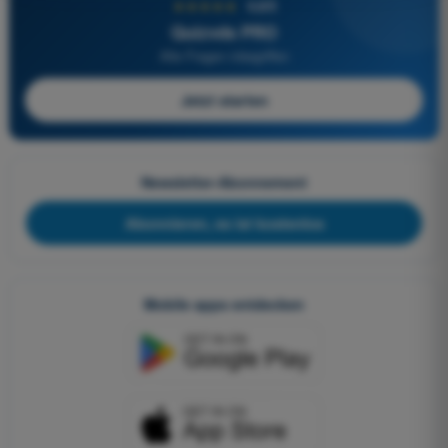
★★★★★
4,6/5
Quizvds PRO
Alle Fragen inbegriffen
Jetzt starten
Newsletter-Abonnement
Abonnieren, es ist kostenlos
Mobile apps entdecken