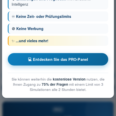
Intelligenz
♾️
Keine Zeit- oder Prüfungslimits
🚫
Keine Werbung
✨
...und vieles mehr!
💻 Entdecken Sie das PRO-Panel
Betriebliche Verfahren
Ausbildung!
Sie können weiterhin die
kostenlose Version
nutzen, die
Ihnen Zugang zu
75% der Fragen
mit einem Limit von 3
Erläuterung der Frage
🔒
PRO
Simulationen alle 2 Stunden bietet.
PRO