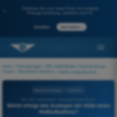
Entdecken Sie unser neues Portal: Ihre komplette
✨
Prüfungsvorbereitung, unterstützt durch KI.
→
Anmelden
Jetzt starten
Home
>
Prüfungsfragen
>
BPL Heißluftballon Theorieprüfungs-
Trainer
>
Betriebliche Verfahren
>
Wohin erfolgt das Auslegen der Hülle eines Heißluftballons?
Betriebliche Verfahren
4 Antworten
294 - BPL Heißluftballon Theorieprüfungs-Trainer -
Wohin erfolgt das Auslegen der Hülle eines
Heißluftballons?