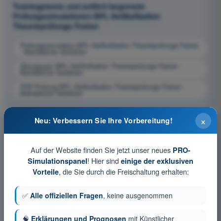
Trainingstests und zeitlich begrenzte
Prüfungssimulationen BPL Heißluftballon
Theorieprüfungs-Trainer
Prüfungssimulation BPL Heißluftballon Theorieprüfungs-Trainer
- Betriebliche Verfahren
Übungsquiz BPL Heißluftballon Theorieprüfungs-Trainer -
Betriebliche Verfahren
PDF-Prüfung BPL Heißluftballon Theorieprüfungs-Trainer -
Betriebliche Verfahren
×
Neu: Verbessern Sie Ihre Vorbereitung!
Auf der Website finden Sie jetzt unser neues
PRO-
! Hier sind
Simulationspanel
einige der exklusiven
, die Sie durch die Freischaltung erhalten:
Vorteile
✅
Alle offiziellen Fragen
, keine ausgenommen
🧠
Erklärungen und Prognosen
mit Künstlicher