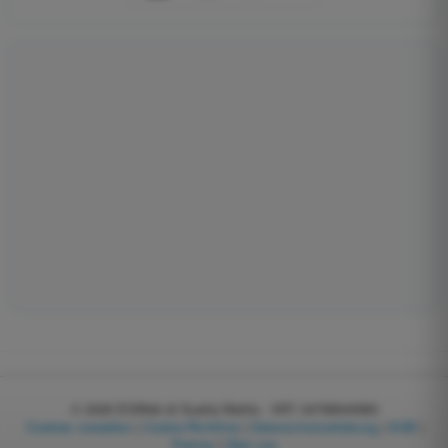
© 2026
EGWeb di Guatta Mattia - VAT: 04768540983
Cookies verwalten
|
Cookie-Richtlinie
|
Datenschutzerklärung
|
AGB
|
Partner
|
Über uns