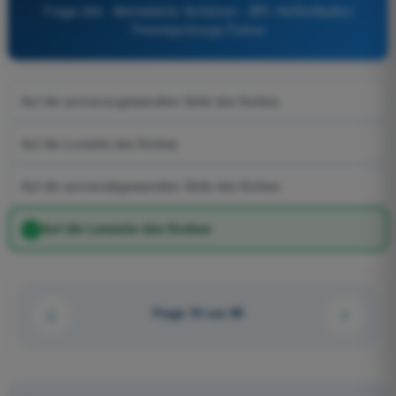
Frage 294 - Betriebliche Verfahren - BPL Heißluftballon
Theorieprüfungs-Trainer
Auf die sonnenzugewandten Seite des Korbes
Auf die Luvseite des Korbes
Auf die sonnenabgewandten Seite des Korbes
Auf die Leeseite des Korbes
Frage 10 von 80