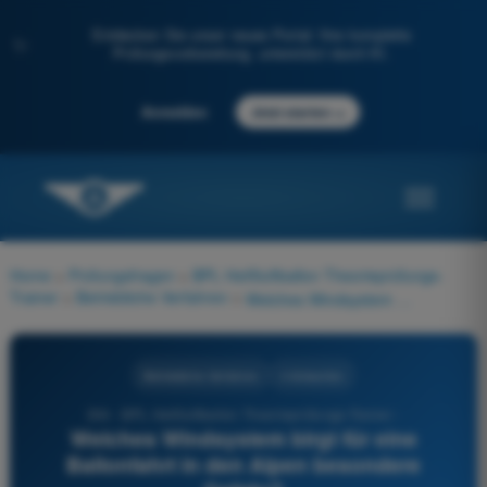
Entdecken Sie unser neues Portal: Ihre komplette
✨
Prüfungsvorbereitung, unterstützt durch KI.
→
Anmelden
Jetzt starten
Home
>
Prüfungsfragen
>
BPL Heißluftballon Theorieprüfungs-
Trainer
>
Betriebliche Verfahren
>
Welches Windsystem birgt für eine Ballonfahrt in den Alpen besondere Gefahr?
Betriebliche Verfahren
4 Antworten
304 - BPL Heißluftballon Theorieprüfungs-Trainer -
Welches Windsystem birgt für eine
Ballonfahrt in den Alpen besondere