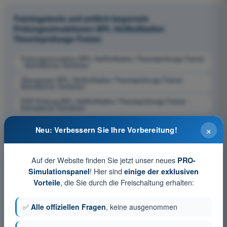
Trainingstests und zeitlich begrenzte
Prüfungssimulationen BPL Heißluftballon
Theorieprüfungs-Trainer
Prüfungssimulation BPL Heißluftballon Theorieprüfungs-Trainer
- Betriebliche Verfahren
Übungsquiz BPL Heißluftballon Theorieprüfungs-Trainer -
Betriebliche Verfahren
PDF-Prüfung BPL Heißluftballon Theorieprüfungs-Trainer -
Betriebliche Verfahren
×
Neu: Verbessern Sie Ihre Vorbereitung!
Auf der Website finden Sie jetzt unser neues
PRO-
! Hier sind
Simulationspanel
einige der exklusiven
, die Sie durch die Freischaltung erhalten:
Vorteile
✅
Alle offiziellen Fragen
, keine ausgenommen