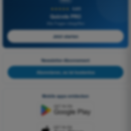
★★★★★
4,6/5
Quizvds PRO
Alle Fragen inbegriffen
Jetzt starten
Newsletter-Abonnement
Abonnieren, es ist kostenlos
Mobile apps entdecken