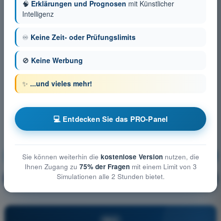
🧠
Erklärungen und Prognosen
mit Künstlicher
Intelligenz
♾️
Keine Zeit- oder Prüfungslimits
🚫
Keine Werbung
✨
...und vieles mehr!
💻 Entdecken Sie das PRO-Panel
Betriebliche Verfahren
Ausbildung!
Sie können weiterhin die
kostenlose Version
nutzen, die
Ihnen Zugang zu
75% der Fragen
mit einem Limit von 3
Simulationen alle 2 Stunden bietet.
Erläuterung der Frage
🔒
PRO
PRO