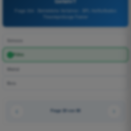
Gefahr?
Frage 304 - Betriebliche Verfahren - BPL Heißluftballon
Theorieprüfungs-Trainer
Scirocco
Föhn
Mistral
Bora
Frage 20 von 80