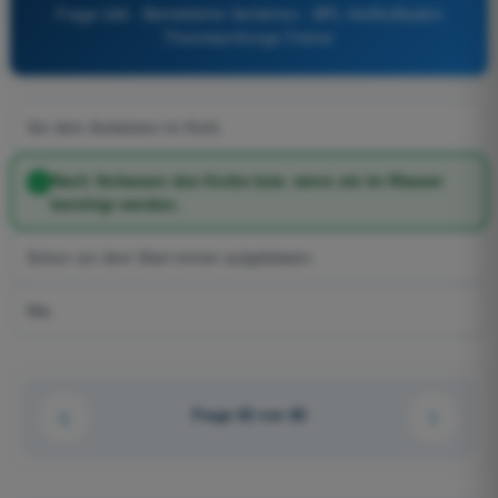
Frage 346 - Betriebliche Verfahren - BPL Heißluftballon
Theorieprüfungs-Trainer
Vor dem Aufsetzen im Korb.
Nach Verlassen des Korbs bzw. wenn sie im Wasser
benötigt werden.
Schon vor dem Start immer aufgeblasen.
Nie.
Frage 62 von 80