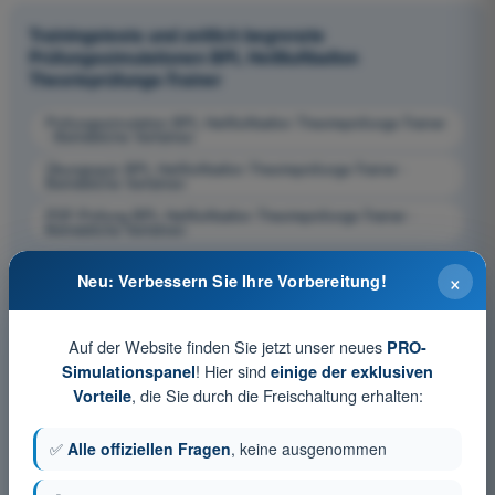
Trainingstests und zeitlich begrenzte
Prüfungssimulationen BPL Heißluftballon
Theorieprüfungs-Trainer
Prüfungssimulation BPL Heißluftballon Theorieprüfungs-Trainer
- Betriebliche Verfahren
Übungsquiz BPL Heißluftballon Theorieprüfungs-Trainer -
Betriebliche Verfahren
PDF-Prüfung BPL Heißluftballon Theorieprüfungs-Trainer -
Betriebliche Verfahren
×
Neu: Verbessern Sie Ihre Vorbereitung!
Auf der Website finden Sie jetzt unser neues
PRO-
! Hier sind
Simulationspanel
einige der exklusiven
, die Sie durch die Freischaltung erhalten:
Vorteile
✅
Alle offiziellen Fragen
, keine ausgenommen