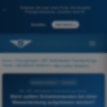
Entdecken Sie unser neues Portal: Ihre komplette
✨
Prüfungsvorbereitung, unterstützt durch KI.
→
Anmelden
Jetzt starten
Home
>
Prüfungsfragen
>
BPL Heißluftballon Theorieprüfungs-
Trainer
>
Betriebliche Verfahren
>
Wann sollten Schwimmwesten bei einer Wasserlandung aufgeblasen werden?
Betriebliche Verfahren
4 Antworten
346 - BPL Heißluftballon Theorieprüfungs-Trainer -
Wann sollten Schwimmwesten bei einer
Wasserlandung aufgeblasen werden?