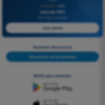
★★★★★
4,6/5
Quizvds PRO
Alle Fragen inbegriffen
Jetzt starten
Newsletter-Abonnement
Abonnieren, es ist kostenlos
Mobile apps entdecken