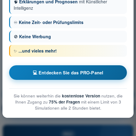
🧠
Erklärungen und Prognosen
mit Künstlicher
Intelligenz
♾️
Keine Zeit- oder Prüfungslimits
🚫
Keine Werbung
✨
...und vieles mehr!
💻 Entdecken Sie das PRO-Panel
Betriebliche Verfahren
Ausbildung!
Sie können weiterhin die
kostenlose Version
nutzen, die
Ihnen Zugang zu
75% der Fragen
mit einem Limit von 3
Simulationen alle 2 Stunden bietet.
Erläuterung der Frage
🔒
PRO
PRO