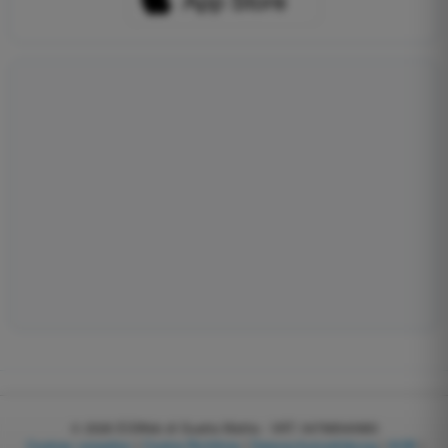
© 2026
EGWeb di Guatta Mattia - VAT: 04768540983
Cookies verwalten
|
Cookie-Richtlinie
|
Datenschutzerklärung
|
AGB
|