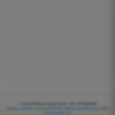
© 2026
EGWeb di Guatta Mattia - VAT: 04768540983
Cookies verwalten
|
Cookie-Richtlinie
|
Datenschutzerklärung
|
AGB
|
Partner
|
Über uns