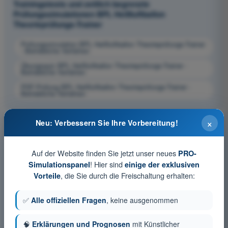
Trainingstests und zeitlich begrenzte
Prüfungssimulationen BPL Heißluftballon
Theorieprüfungs-Trainer
Prüfungssimulation BPL Heißluftballon Theorieprüfungs-Trainer
- Betriebliche Verfahren
Übungsquiz BPL Heißluftballon Theorieprüfungs-Trainer -
Betriebliche Verfahren
PDF-Prüfung BPL Heißluftballon Theorieprüfungs-Trainer -
Betriebliche Verfahren
×
Neu: Verbessern Sie Ihre Vorbereitung!
Auf der Website finden Sie jetzt unser neues
PRO-
! Hier sind
Simulationspanel
einige der exklusiven
, die Sie durch die Freischaltung erhalten:
Vorteile
✅
Alle offiziellen Fragen
, keine ausgenommen
🧠
Erklärungen und Prognosen
mit Künstlicher