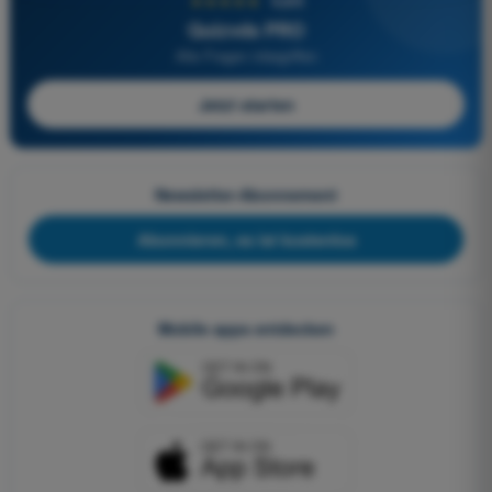
★★★★★
4,6/5
Quizvds PRO
Alle Fragen inbegriffen
Jetzt starten
Newsletter-Abonnement
Abonnieren, es ist kostenlos
Mobile apps entdecken