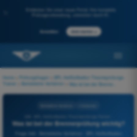
Entdecken Sie unser neues Portal: Ihre komplette
✨
Prüfungsvorbereitung, unterstützt durch KI.
→
Anmelden
Jetzt starten
Home
>
Prüfungsfragen
>
BPL Heißluftballon Theorieprüfungs-
Trainer
>
Betriebliche Verfahren
>
Was ist bei der Brennerprüfung wichtig?
Betriebliche Verfahren
4 Antworten
348 - BPL Heißluftballon Theorieprüfungs-Trainer -
Was ist bei der Brennerprüfung wichtig?
Frage 348 - Betriebliche Verfahren - BPL Heißluftballon