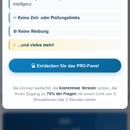
Intelligenz
♾️
Keine Zeit- oder Prüfungslimits
🚫
Keine Werbung
✨
...und vieles mehr!
💻 Entdecken Sie das PRO-Panel
Betriebliche Verfahren
Ausbildung!
Sie können weiterhin die
kostenlose Version
nutzen, die
Ihnen Zugang zu
75% der Fragen
mit einem Limit von 3
Erläuterung der Frage
🔒
PRO
Simulationen alle 2 Stunden bietet.
PRO