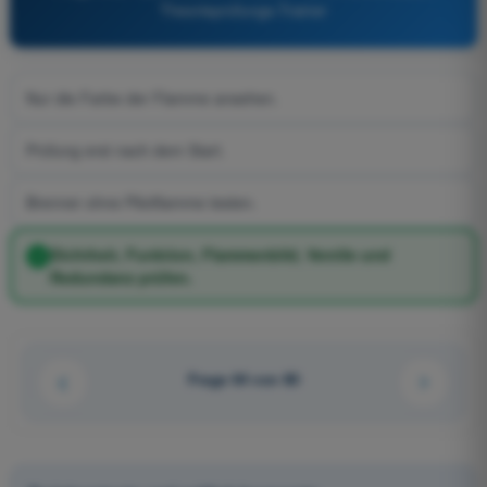
Theorieprüfungs-Trainer
Nur die Farbe der Flamme ansehen.
Prüfung erst nach dem Start.
Brenner ohne Pilotflamme testen.
Dichtheit, Funktion, Flammenbild, Ventile und
Redundanz prüfen.
Frage 64 von 80