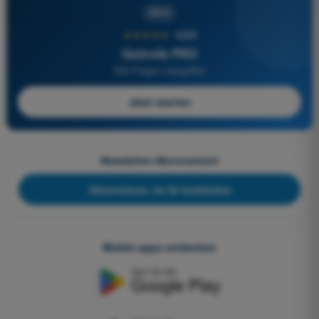
PRO
★★★★★
4,6/5
Quizvds PRO
Alle Fragen inbegriffen
Jetzt starten
Newsletter-Abonnement
Abonnieren, es ist kostenlos
Mobile apps entdecken