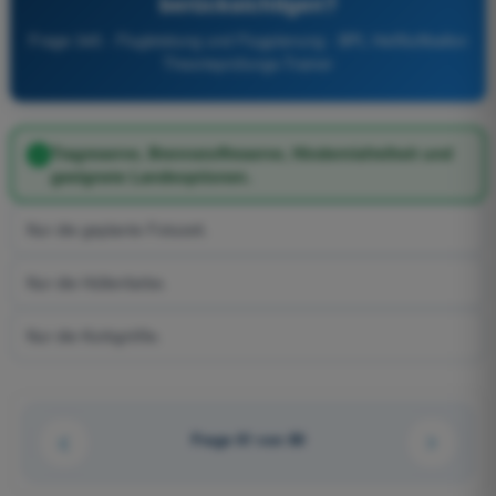
berücksichtigen?
Frage 345 - Flugleistung und Flugplanung - BPL Heißluftballon
Theorieprüfungs-Trainer
Tragreserve, Brennstoffreserve, Hindernisfreiheit und
geeignete Landeoptionen.
Nur die geplante Fotozeit.
Nur die Hüllenfarbe.
Nur die Korbgröße.
Frage 61 von 80