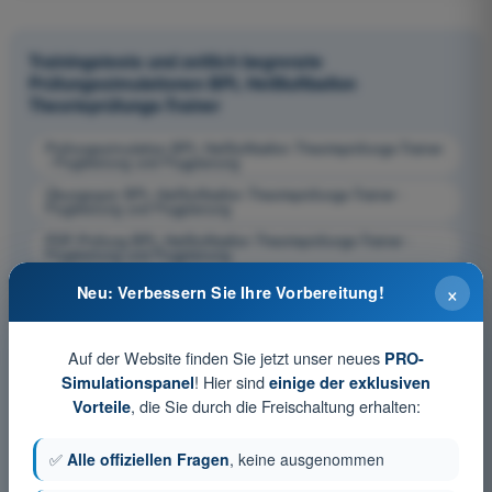
Trainingstests und zeitlich begrenzte
Prüfungssimulationen BPL Heißluftballon
Theorieprüfungs-Trainer
Prüfungssimulation BPL Heißluftballon Theorieprüfungs-Trainer
- Flugleistung und Flugplanung
Übungsquiz BPL Heißluftballon Theorieprüfungs-Trainer -
Flugleistung und Flugplanung
PDF-Prüfung BPL Heißluftballon Theorieprüfungs-Trainer -
Flugleistung und Flugplanung
×
Neu: Verbessern Sie Ihre Vorbereitung!
Auf der Website finden Sie jetzt unser neues
PRO-
! Hier sind
Simulationspanel
einige der exklusiven
, die Sie durch die Freischaltung erhalten:
Vorteile
✅
Alle offiziellen Fragen
, keine ausgenommen