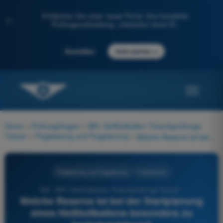
Entdecken Sie unser neues Portal: Ihre komplette
✨
Prüfungsvorbereitung, unterstützt durch KI.
→
Anmelden
Jetzt starten
Home
>
Prüfungsfragen
>
BPL Heißluftballon Theorieprüfungs-
Trainer
>
Flugleistung und Flugplanung
>
Welche Reserve ist bei der Startplanung eines Heißluftballons besonders zu berücksichtigen?
Flugleistung und Flugplanung
4 Antworten
345 - BPL Heißluftballon Theorieprüfungs-Trainer -
Welche Reserve ist bei der Startplanung
eines Heißluftballons besonders zu