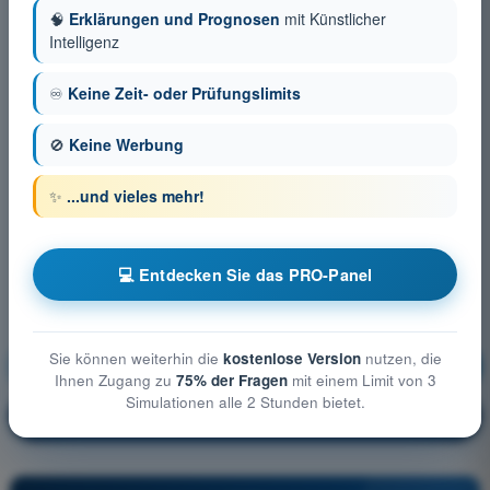
🧠
Erklärungen und Prognosen
mit Künstlicher
Intelligenz
♾️
Keine Zeit- oder Prüfungslimits
🚫
Keine Werbung
✨
...und vieles mehr!
💻 Entdecken Sie das PRO-Panel
Sie können weiterhin die
kostenlose Version
nutzen, die
Flugleistung und Flugplanung
Ausbildung!
Ihnen Zugang zu
75% der Fragen
mit einem Limit von 3
Simulationen alle 2 Stunden bietet.
Erläuterung der Frage
🔒
PRO