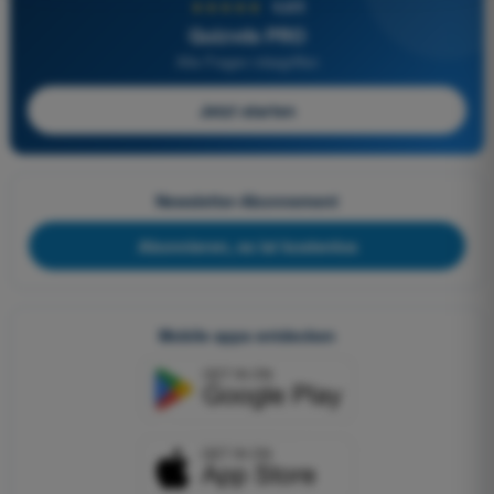
★★★★★
4,6/5
Quizvds PRO
Alle Fragen inbegriffen
Jetzt starten
Newsletter-Abonnement
Abonnieren, es ist kostenlos
Mobile apps entdecken