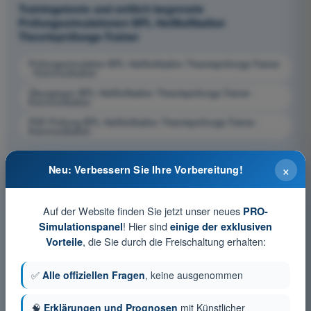
Trainingstests und zeitlich begrenzte
Prüfungssimulationen BPL Heißluftballon
Theorieprüfungs-Trainer
Prüfungssimulation BPL Heißluftballon Theorieprüfungs-Trainer
- Kommunikation
Übungsquiz BPL Heißluftballon Theorieprüfungs-Trainer -
Kommunikation
PDF-Prüfung BPL Heißluftballon Theorieprüfungs-Trainer -
Kommunikation
×
Neu: Verbessern Sie Ihre Vorbereitung!
Auf der Website finden Sie jetzt unser neues
PRO-
! Hier sind
Simulationspanel
einige der exklusiven
, die Sie durch die Freischaltung erhalten:
Vorteile
✅
Alle offiziellen Fragen
, keine ausgenommen
🧠
Erklärungen und Prognosen
mit Künstlicher