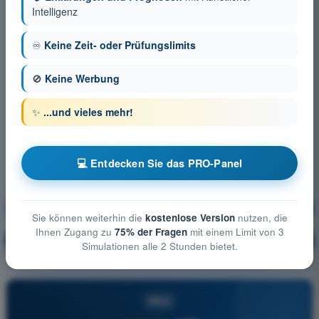
Intelligenz
♾️
Keine Zeit- oder Prüfungslimits
🚫
Keine Werbung
✨
...und vieles mehr!
💻 Entdecken Sie das PRO-Panel
Kommunikation
Ausbildung!
Sie können weiterhin die
kostenlose Version
nutzen, die
Ihnen Zugang zu
75% der Fragen
mit einem Limit von 3
Erläuterung der Frage
🔒
PRO
Simulationen alle 2 Stunden bietet.
PRO