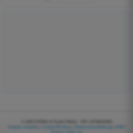
© 2026
EGWeb di Guatta Mattia - VAT: 04768540983
Cookies verwalten
|
Cookie-Richtlinie
|
Datenschutzerklärung
|
AGB
|
Partner
|
Über uns