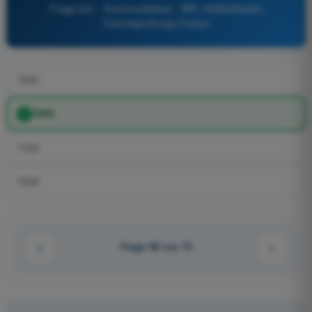
Frage 241 - Kommunikation - BPL Heißluftballon
Theorieprüfungs-Trainer
7500
7600
7700
7000
Frage 58 von 74