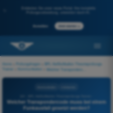
Entdecken Sie unser neues Portal: Ihre komplette
✨
Prüfungsvorbereitung, unterstützt durch KI.
→
Anmelden
Jetzt starten
Home
>
Prüfungsfragen
>
BPL Heißluftballon Theorieprüfungs-
Trainer
>
Kommunikation
>
Welcher Transpondercode muss bei einem Funkausfall gesetzt werden?
Kommunikation
4 Antworten
241 - BPL Heißluftballon Theorieprüfungs-Trainer -
Welcher Transpondercode muss bei einem
Funkausfall gesetzt werden?