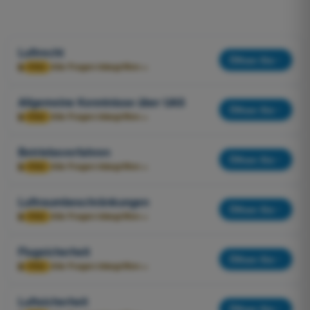
Luftrecht
Öffnen Sie
🔒
Alle Fragen inbegriffen
→
PRO
Allgemeine Kenntnisse über UAS
Öffnen Sie
🔒
Alle Fragen inbegriffen
→
PRO
Betriebsverfahren
Öffnen Sie
🔒
Alle Fragen inbegriffen
→
PRO
Luftraumbeschränkungen
Öffnen Sie
🔒
Alle Fragen inbegriffen
→
PRO
Flugsicherheit
Öffnen Sie
🔒
Alle Fragen inbegriffen
→
PRO
Luftsicherheit
Öffnen Sie