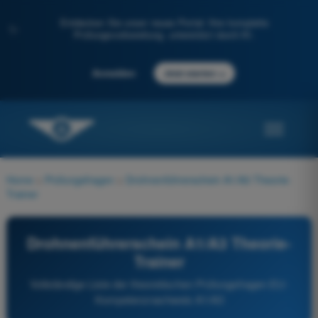
Entdecken Sie unser neues Portal: Ihre komplette
✨
Prüfungsvorbereitung, unterstützt durch KI.
→
Anmelden
Jetzt starten
Home
>
Prüfungsfragen
>
Drohnenführerschein A1/A3 Theorie-
Trainer
Drohnenführerschein A1/A3 Theorie-
Trainer
Vollständige Liste der theoretischen Prüfungsfragen EU-
Kompetenznachweis A1/A3