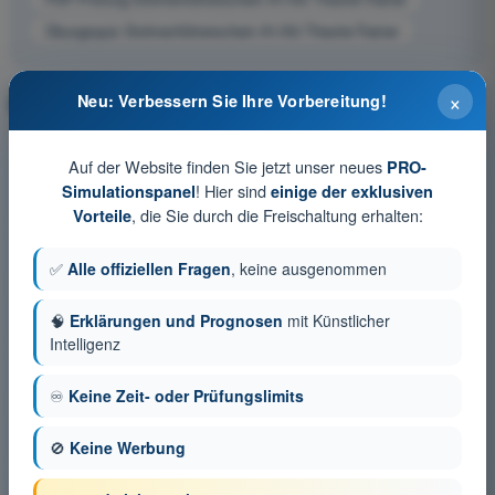
Übungsquiz Drohnenführerschein A1/A3 Theorie-Trainer
×
Drohnenführerschein A1/A3 Theorie-Trainer FAQ
Neu: Verbessern Sie Ihre Vorbereitung!
Auf der Website finden Sie jetzt unser neues
PRO-
Was ist der Drohnenführerschein A1/A3 (EU-
! Hier sind
Simulationspanel
einige der exklusiven
Kompetenznachweis)?
, die Sie durch die Freischaltung erhalten:
Vorteile
Wann brauche ich den A1/A3-Kompetenznachweis?
✅
Alle offiziellen Fragen
, keine ausgenommen
Wie ist die Theorieprüfung aufgebaut?
🧠
Erklärungen und Prognosen
mit Künstlicher
Intelligenz
Welche Themen werden geprüft?
♾️
Keine Zeit- oder Prüfungslimits
Wo lege ich die Prüfung ab und was kostet sie?
🚫
Keine Werbung