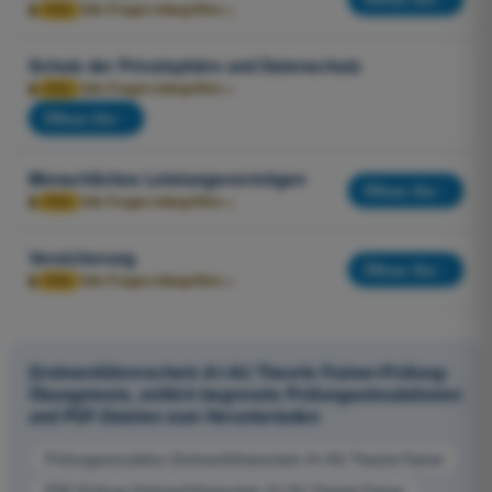
🔒
Alle Fragen inbegriffen
→
PRO
Schutz der Privatsphäre und Datenschutz
🔒
Alle Fragen inbegriffen
→
PRO
Öffnen Sie
Menschliches Leistungsvermögen
Öffnen Sie
🔒
Alle Fragen inbegriffen
→
PRO
Versicherung
Öffnen Sie
🔒
Alle Fragen inbegriffen
→
PRO
Drohnenführerschein A1/A3 Theorie-Trainer-Prüfung:
Übungstests, zeitlich begrenzte Prüfungssimulationen
und PDF-Dateien zum Herunterladen
Prüfungssimulation Drohnenführerschein A1/A3 Theorie-Trainer
PDF-Prüfung Drohnenführerschein A1/A3 Theorie-Trainer