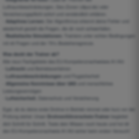
Luftraumbeschränkungen, Geo-Zonen (dipul.de) oder
Versicherungspflicht sofort und verständlich erklären.
-
Der Algorithmus erkennt deine Fehler und
Adaptives Lernen:
wiederholt gezielt die Fragen, die dir noch schwerfallen.
-
Trainiere unter echten Bedingungen
Realistische Simulationen:
mit 40 Fragen und der 75%-Bestehensgrenze.
Was deckt der Trainer ab?
Alle neun Fachgebiete des EU-Kompetenznachweises A1/A3:
-
und Betriebsverfahren
Luftrecht
-
und Flugsicherheit
Luftraumbeschränkungen
-
und menschliches
Allgemeine Kenntnisse über UAS
Leistungsvermögen
-
, Datenschutz und Versicherung
Luftsicherheit
Egal, ob du deine erste Drohne in Betrieb nimmst oder kurz vor der
Prüfung stehst: Unser
begleitet
Drohnenführerschein-Trainer
dich Schritt für Schritt. Teste dein Wissen noch heute und hol dir
den EU-Kompetenznachweis A1/A3 sicher beim ersten Versuch!