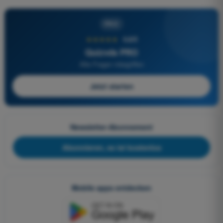
PRO
★★★★★
4,6/5
Quizvds PRO
Alle Fragen inbegriffen
Jetzt starten
Newsletter-Abonnement
Abonnieren, es ist kostenlos
Mobile apps entdecken