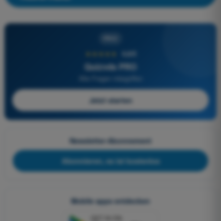
PRO
★★★★★
4,6/5
Quizvds PRO
Alle Fragen inbegriffen
Jetzt starten
Newsletter-Abonnement
Abonnieren, es ist kostenlos
Mobile apps entdecken