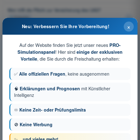
Wen trifft die Pflicht zur Versicherung des UAS?
4
Antworten
×
Neu: Verbessern Sie Ihre Vorbereitung!
Erstattet eine Rechtsschutzversicherung verhängte Geldbußen
bzw. Geldstrafen?
Auf der Website finden Sie jetzt unser neues
PRO-
4
Antworten
! Hier sind
Simulationspanel
einige der exklusiven
, die Sie durch die Freischaltung erhalten:
Vorteile
Die Selbstbeteiligung (der Eigenanteil) bei einer Versicherung
4
Antworten
✅
Alle offiziellen Fragen
, keine ausgenommen
Muss ein UAS, das nicht in Betrieb ist, zwingend versichert
🧠
Erklärungen und Prognosen
mit Künstlicher
sein?
Intelligenz
4
Antworten
♾️
Keine Zeit- oder Prüfungslimits
Ist es zulässig, ein UAS mit einer Masse von weniger als 250
Gramm ohne Versicherung zu betreiben?
🚫
Keine Werbung
4
Antworten
✨
...und vieles mehr!