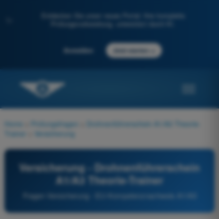
Entdecken Sie unser neues Portal: Ihre komplette
✨
Prüfungsvorbereitung, unterstützt durch KI.
→
Anmelden
Jetzt starten
Home
>
Prüfungsfragen
>
Drohnenführerschein A1/A3 Theorie-
Trainer
>
Versicherung
Versicherung - Drohnenführerschein
A1/A3 Theorie-Trainer
Fragen Versicherung - EU-Kompetenznachweis A1/A3