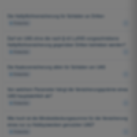
Die Haftpflichtversicherung für Schäden an Dritten
4
Antworten
Darf ein UAS ohne die nach § 43 LuftVG vorgeschriebene
Haftpflichtversicherung gegenüber Dritten betrieben werden?
4
Antworten
Die Kaskoversicherung allein für Schäden am UAS
4
Antworten
Von welchem Parameter hängt die Versicherungsprämie eines
UAS hauptsächlich ab?
4
Antworten
Wie hoch ist die Mindestdeckungssumme für die Versicherung
eines nur zu Hobbyzwecken genutzten UAS?
4
Antworten