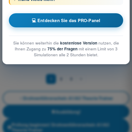
Weitere Prüfungsfächer Drohnenführerschein A1/A3
Theorie-Trainer
💻 Entdecken Sie das PRO-Panel
Allgemeine Kenntnisse über UAS
Betriebsverfahren
Flugsicherheit
Luftraumbeschränkungen
Luftrecht
Sie können weiterhin die
kostenlose Version
nutzen, die
Luftsicherheit
Menschliches Leistungsvermögen
Ihnen Zugang zu
75% der Fragen
mit einem Limit von 3
Simulationen alle 2 Stunden bietet.
Schutz der Privatsphäre und Datenschutz
1
2
3
Drohnenführerschein A1/A3 Theorie-Trainer
Ausbildung!
Prüfung beginnen! Drohnenführerschein A1/A3
Theorie-Trainer