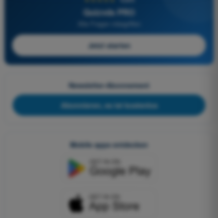
Quizvds PRO
Alle Fragen inbegriffen
Jetzt starten
Newsletter-Abonnement
Abonnieren, es ist kostenlos
Mobile apps entdecken