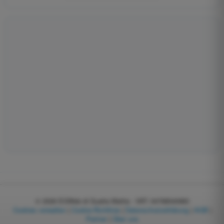
© 2026
EGWeb di Guatta Mattia - VAT: 04768540983
Cookies verwalten
|
Cookie-Richtlinie
|
Datenschutzerklärung
|
AGB
|
Partner
|
Über uns