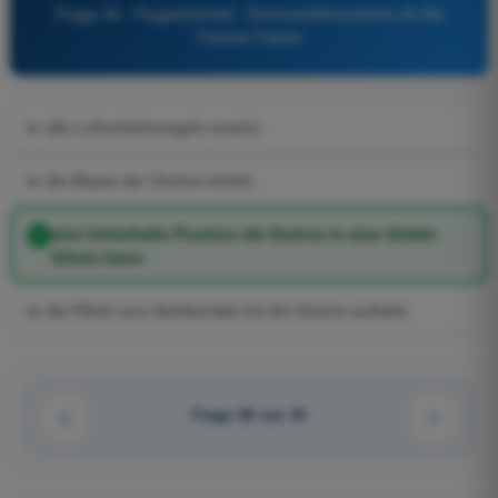
Frage 39 - Flugsicherheit - Drohnenführerschein A1/A3
Theorie-Trainer
er alle Luftverkehrsregeln ersetzt.
er die Masse der Drohne erhöht.
eine fehlerhafte Position die Drohne in eine Gefahr
führen kann.
er die Pflicht zum Sichtkontakt mit der Drohne aufhebt.
Frage 39 von 44