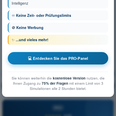
Intelligenz
♾️
Keine Zeit- oder Prüfungslimits
🚫
Keine Werbung
✨
...und vieles mehr!
💻 Entdecken Sie das PRO-Panel
Flugsicherheit
Ausbildung!
Sie können weiterhin die
kostenlose Version
nutzen, die
Ihnen Zugang zu
75% der Fragen
mit einem Limit von 3
Erläuterung der Frage
🔒
PRO
Simulationen alle 2 Stunden bietet.
PRO
★★★★★
4,6/5