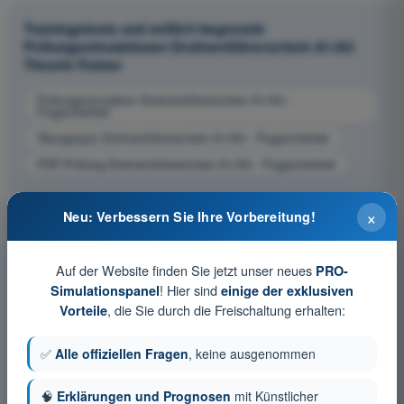
Trainingstests und zeitlich begrenzte
Prüfungssimulationen Drohnenführerschein A1/A3
Theorie-Trainer
Prüfungssimulation Drohnenführerschein A1/A3 -
Flugsicherheit
Übungsquiz Drohnenführerschein A1/A3 - Flugsicherheit
PDF-Prüfung Drohnenführerschein A1/A3 - Flugsicherheit
×
Neu: Verbessern Sie Ihre Vorbereitung!
Auf der Website finden Sie jetzt unser neues
PRO-
! Hier sind
Simulationspanel
einige der exklusiven
, die Sie durch die Freischaltung erhalten:
Vorteile
✅
Alle offiziellen Fragen
, keine ausgenommen
🧠
Erklärungen und Prognosen
mit Künstlicher