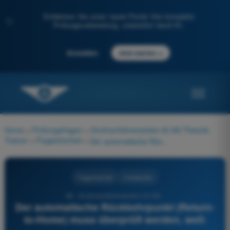
Entdecken Sie unser neues Portal: Ihre komplette
✨
Prüfungsvorbereitung, unterstützt durch KI.
→
Anmelden
Jetzt starten
Home
>
Prüfungsfragen
>
Drohnenführerschein A1/A3 Theorie-
Trainer
>
Flugsicherheit
>
Der automatische Rückkehrpunkt (Return-to-Home) muss überprüft werden, weil:
Flugsicherheit
4 Antworten
39 - Drohnenführerschein A1/A3 -
Der automatische Rückkehrpunkt (Return-
to-Home) muss überprüft werden, weil: