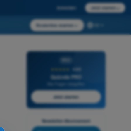
Anmelden
Jetzt starten
→
Kostenlos starten
→
DE
PRO
★★★★★
4,6/5
Quizvds PRO
Alle Fragen inbegriffen
Jetzt starten
Newsletter-Abonnement