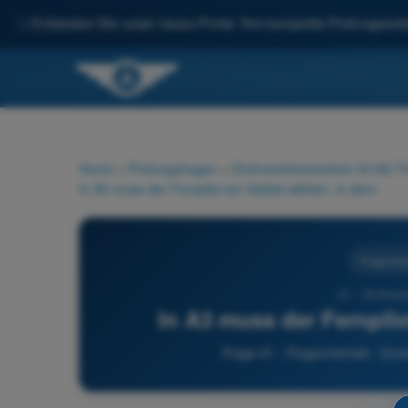
✨
Entdecken Sie unser neues Portal: Ihre komplette Prüfungsvorbe
Home
>
Prüfungsfragen
>
Drohnenführerschein A1/A3 Th
In A3 muss der Fernpilot ein Gebiet wählen, in dem:
Flugsicher
41 - Drohnen
In A3 muss der Fernpilo
Frage 41 - Flugsicherheit - Dr