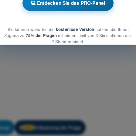
cherheit
💻 Entdecken Sie das PRO-Panel
t
PDF-Prüfung Drohnenführerschein A1/A3 - Flugsicherheit
Sie können weiterhin die
kostenlose Version
nutzen, die Ihnen
Zugang zu
75% der Fragen
mit einem Limit von 3 Simulationen alle
2 Stunden bietet.
dung!
Erläuterung der Frage
🔒
PRO