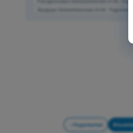
Prüfungssimulation Drohnenführerschein A1/A3 - Flugsi
Übungsquiz Drohnenführerschein A1/A3 - Flugsicherhei
Flugsicherheit
Ausbil