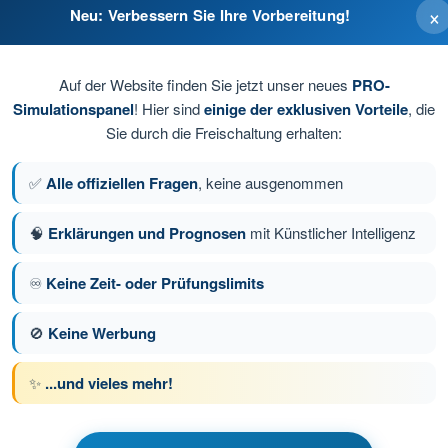
×
Neu: Verbessern Sie Ihre Vorbereitung!
ich ist, unbeteiligte Personen zu gefährden.
Auf der Website finden Sie jetzt unser neues
PRO-
Simulationspanel
! Hier sind
einige der exklusiven Vorteile
, die
Sie durch die Freischaltung erhalten:
ch ist.
✅
Alle offiziellen Fragen
, keine ausgenommen
🧠
Erklärungen und Prognosen
mit Künstlicher Intelligenz
♾️
Keine Zeit- oder Prüfungslimits
ge 41 von 44
Nächste Frage
🚫
Keine Werbung
✨
...und vieles mehr!
üfungssimulationen Drohnenführerschein A1/A3