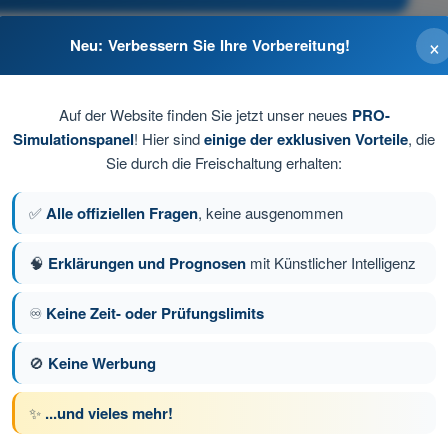
×
Neu: Verbessern Sie Ihre Vorbereitung!
betrieben werden
Auf der Website finden Sie jetzt unser neues
PRO-
Simulationspanel
! Hier sind
einige der exklusiven Vorteile
, die
Sie durch die Freischaltung erhalten:
✅
Alle offiziellen Fragen
, keine ausgenommen
🧠
Erklärungen und Prognosen
mit Künstlicher Intelligenz
♾️
Keine Zeit- oder Prüfungslimits
ge 58 von 97
Nächste Frage
🚫
Keine Werbung
✨
...und vieles mehr!
üfungssimulationen Drohnenführerschein A1/A3