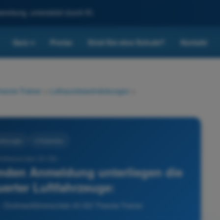
reitung, unterstützt durch KI.
Quiz
Preise
Sind Sie eine Schule?
Kontakt
▾
eorie-Trainer
>
Luftraumbeschränkungen
>
änkungen
4 Antworten
führerschein A1/A3 -
enden Anmeldung unterliegen die
uerter Luftfahrzeuge:
 Drohnenführerschein A1/A3 Theorie-Trainer