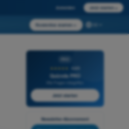
Anmelden
Jetzt starten
→
Kostenlos starten
→
DE
PRO
★★★★★
4,6/5
Quizvds PRO
Alle Fragen inbegriffen
Jetzt starten
Newsletter-Abonnement