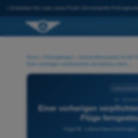
✨
Entdecken Sie unser neues Portal: Ihre komplette Prüfungsvorbe
Home
>
Prüfungsfragen
>
Drohnenführerschein A1/A3 Th
Einer vorherigen verpflichtenden Anmeldung unterliegen die Flüge ferngesteuerter Luftfahrzeuge:
Luftraumbeschr
58 - Drohnen
Einer vorherigen verpflicht
Flüge ferngeste
Frage 58 - Luftraumbeschränkungen -