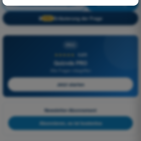
Luftraumbeschränkungen
Ausbildung!
Erläuterung der Frage
🔒
PRO
PRO
★★★★★
4,6/5
Quizvds PRO
Alle Fragen inbegriffen
Jetzt starten
Newsletter-Abonnement
Abonnieren, es ist kostenlos