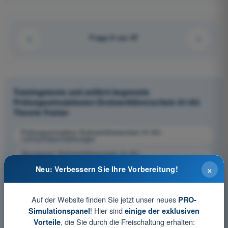
Frage 9 von 97
Trainingstests und zeitlich begrenzte
Prüfungssimulationen Drohnenführerschein A1/A3
Theorie-Trainer
Prüfungssimulation Drohnenführerschein A1/A3 -
Luftraumbeschränkungen
Übungsquiz Drohnenführerschein A1/A3 -
Luftraumbeschränkungen
×
Neu: Verbessern Sie Ihre Vorbereitung!
PDF-Prüfung Drohnenführerschein A1/A3 -
Luftraumbeschränkungen
Auf der Website finden Sie jetzt unser neues
PRO-
! Hier sind
Simulationspanel
einige der exklusiven
, die Sie durch die Freischaltung erhalten:
Vorteile