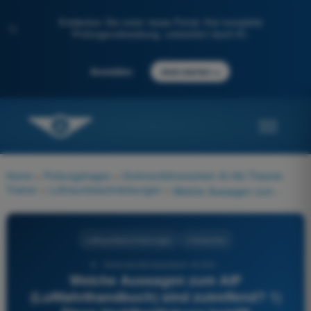
Entdecken Sie unser neues Portal: Ihre komplette
✨
Prüfungsvorbereitung, unterstützt durch KI.
→
Anmelden
Jetzt starten
Home
>
Prüfungsfragen
>
Drohnenführerschein A1/A3 Theorie-
Trainer
>
Luftraumbeschränkungen
>
Welche Aussagen zum AIP (Luftfahrthandbuch) sind zutreffend? 1) Diese Veröffentlichung betrifft vorübergehende Informationen 2) Diese Veröffentlichung enthält einen Teil GEN 3) Diese Veröffentlichung enthält einen Teil ENR 4) Diese Veröffentlichung enthält einen Teil AD 5) Diese Veröffentlichung enthält einen Teil RAD
Luftraumbeschränkungen
4 Antworten
9 - Drohnenführerschein A1/A3 -
Welche Aussagen zum AIP
(Luftfahrthandbuch) sind zutreffend? 1)