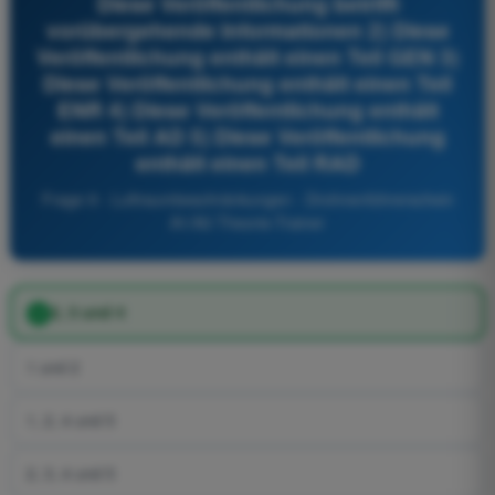
Diese Veröffentlichung betrifft
vorübergehende Informationen 2) Diese
Veröffentlichung enthält einen Teil GEN 3)
Diese Veröffentlichung enthält einen Teil
ENR 4) Diese Veröffentlichung enthält
einen Teil AD 5) Diese Veröffentlichung
enthält einen Teil RAD
Frage 9 - Luftraumbeschränkungen - Drohnenführerschein
A1/A3 Theorie-Trainer
2, 3 und 4
1 und 2
1, 2, 4 und 5
2, 3, 4 und 5