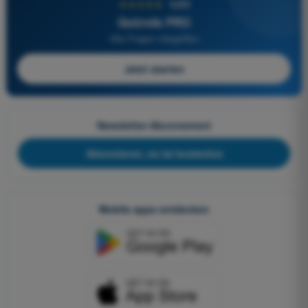
★★★★★
4,6/5
Quizvds PRO
Alle Fragen inbegriffen
Jetzt starten
Newsletter-Abonnement
Abonnieren, es ist kostenlos
Mobile apps entdecken