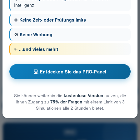
Intelligenz
♾️
Keine Zeit- oder Prüfungslimits
🚫
Keine Werbung
✨
...und vieles mehr!
💻 Entdecken Sie das PRO-Panel
Luftraumbeschränkungen
Ausbildung!
Sie können weiterhin die
kostenlose Version
nutzen, die
Ihnen Zugang zu
75% der Fragen
mit einem Limit von 3
Erläuterung der Frage
🔒
PRO
Simulationen alle 2 Stunden bietet.
PRO