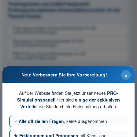
Trainingstests und zeitlich begrenzte
Prüfungssimulationen Drohnenführerschein A1/A3
Theorie-Trainer
Prüfungssimulation Drohnenführerschein A1/A3 -
Luftraumbeschränkungen
Übungsquiz Drohnenführerschein A1/A3 -
Luftraumbeschränkungen
PDF-Prüfung Drohnenführerschein A1/A3 -
Luftraumbeschränkungen
×
Neu: Verbessern Sie Ihre Vorbereitung!
Auf der Website finden Sie jetzt unser neues
PRO-
! Hier sind
Simulationspanel
einige der exklusiven
, die Sie durch die Freischaltung erhalten:
Vorteile
✅
Alle offiziellen Fragen
, keine ausgenommen
🧠
Erklärungen und Prognosen
mit Künstlicher