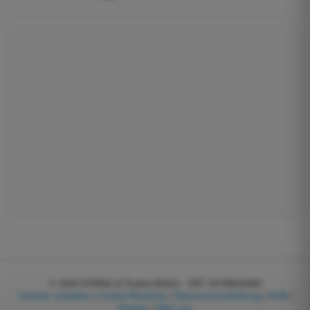
© 2026
EGWeb di Guatta Mattia - VAT: 04768540983
Cookies verwalten
|
Cookie-Richtlinie
|
Datenschutzerklärung
|
AGB
|
Partner
|
Über uns