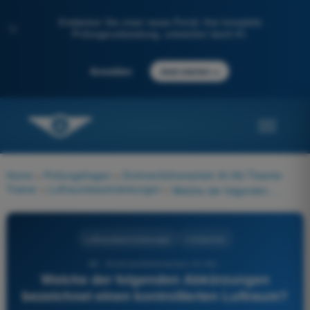
Entdecken Sie unser neues Portal: Ihre komplette
✨
Prüfungsvorbereitung, unterstützt durch KI.
→
Anmelden
Jetzt starten
Home
>
Prüfungsfragen
>
Drohnenführerschein A1/A3 Theorie-
Trainer
>
Luftraumbeschränkungen
>
Welche der folgenden Abkürzungen bezeichnet einen kontrollierten Luftraum?
Luftraumbeschränkungen
4 Antworten
96 - Drohnenführerschein A1/A3 -
Welche der folgenden Abkürzungen
bezeichnet einen kontrollierten Luftraum?