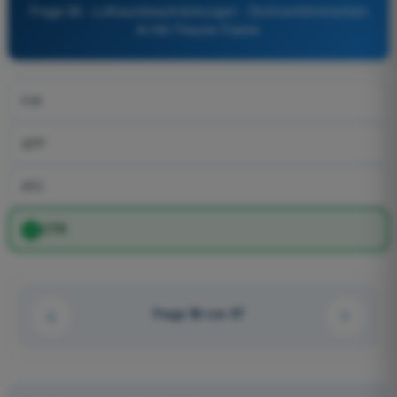
Frage 96 - Luftraumbeschränkungen - Drohnenführerschein
A1/A3 Theorie-Trainer
FIR
APP
ATC
CTR
Frage 96 von 97