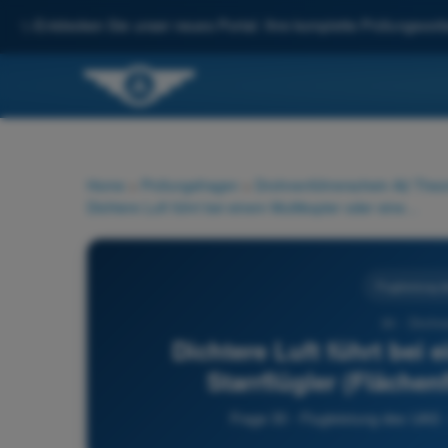
✨
Entdecken Sie unser neues Portal: Ihre komplette Prüfungsvorbe
Home
>
Prüfungsfragen
>
Drohnenführerschein A2 Theor
Dichtere Luft führt bei einem Multikopter oder einem Starrflügler (Flächenflugzeug) in der Regel zu:
Flugleistung 
30 - Drohn
Dichtere Luft führt bei
Starrflügler (Flächen
Frage 30 - Flugleistung des UAS 