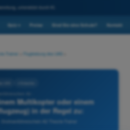
reitung, unterstützt durch KI.
Quiz
Preise
Sind Sie eine Schule?
Kontakt
▾
ie-Trainer
>
Flugleistung des UAS
>
des UAS
4 Antworten
enführerschein A2 -
 einem Multikopter oder einem
flugzeug) in der Regel zu:
- Drohnenführerschein A2 Theorie-Trainer