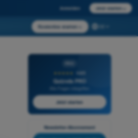
Anmelden
Jetzt starten
→
Kostenlos starten
→
DE
PRO
★★★★★
4,6/5
Quizvds PRO
Alle Fragen inbegriffen
Jetzt starten
Newsletter-Abonnement