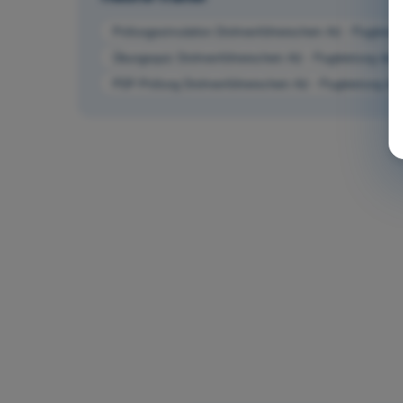
Prüfungssimulation Drohnenführerschein A2 - Flugleis
Übungsquiz Drohnenführerschein A2 - Flugleistung de
PDF-Prüfung Drohnenführerschein A2 - Flugleistung d