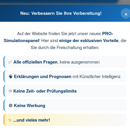
×
Neu: Verbessern Sie Ihre Vorbereitung!
Auf der Website finden Sie jetzt unser neues
PRO-
Simulationspanel
! Hier sind
einige der exklusiven Vorteile
, die
Sie durch die Freischaltung erhalten:
ner Leistung als bei weniger dichter Luft
✅
Alle offiziellen Fragen
, keine ausgenommen
🧠
Erklärungen und Prognosen
mit Künstlicher Intelligenz
♾️
Keine Zeit- oder Prüfungslimits
ge 30 von 72
Nächste Frage
🚫
Keine Werbung
✨
...und vieles mehr!
üfungssimulationen Drohnenführerschein A2