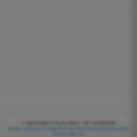
© 2026
EGWeb di Guatta Mattia - VAT: 04768540983
Cookies verwalten
|
Cookie-Richtlinie
|
Datenschutzerklärung
|
AGB
|
Partner
|
Über uns