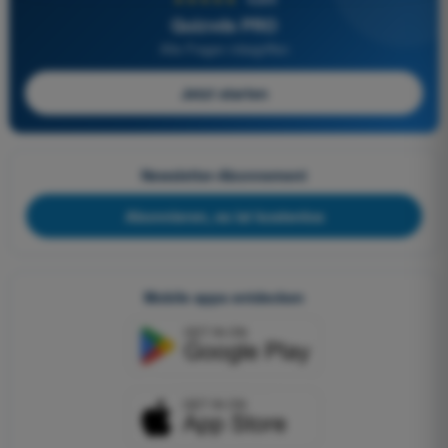
Quizvds PRO
Alle Fragen inbegriffen
Jetzt starten
Newsletter-Abonnement
Abonnieren, es ist kostenlos
Mobile apps entdecken