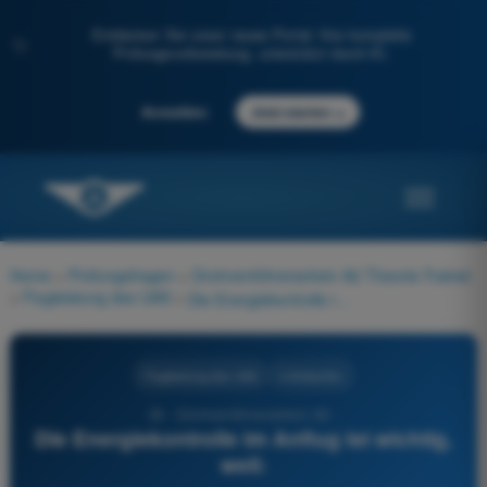
Entdecken Sie unser neues Portal: Ihre komplette
✨
Prüfungsvorbereitung, unterstützt durch KI.
→
Anmelden
Jetzt starten
Home
>
Prüfungsfragen
>
Drohnenführerschein A2 Theorie-Trainer
>
Flugleistung des UAS
>
Die Energiekontrolle im Anflug ist wichtig, weil:
Flugleistung des UAS
4 Antworten
35 - Drohnenführerschein A2 -
Die Energiekontrolle im Anflug ist wichtig,
weil: