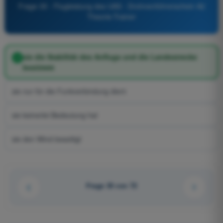
Frage 35 - Flugleistung des UAS - Drohnenführerschein A2
Theorie-Trainer
sie die Stabilität des Anflugs und die Landestrecke
bestimmt
sie nur für die Funkverbindung dient
sie keinerlei Bedeutung hat
sie den Wind beseitigt
Frage 35 von 72