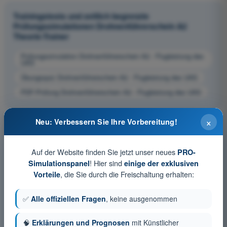
Trainingstests und zeitlich begrenzte
Prüfungssimulationen Drohnenführerschein A2
Theorie-Trainer
Prüfungssimulation Drohnenführerschein A2 - Flugleistung des
UAS
Übungsquiz Drohnenführerschein A2 - Flugleistung des UAS
PDF-Prüfung Drohnenführerschein A2 - Flugleistung des UAS
×
Neu: Verbessern Sie Ihre Vorbereitung!
Auf der Website finden Sie jetzt unser neues
PRO-
! Hier sind
Simulationspanel
einige der exklusiven
, die Sie durch die Freischaltung erhalten:
Vorteile
✅
Alle offiziellen Fragen
, keine ausgenommen
🧠
Erklärungen und Prognosen
mit Künstlicher