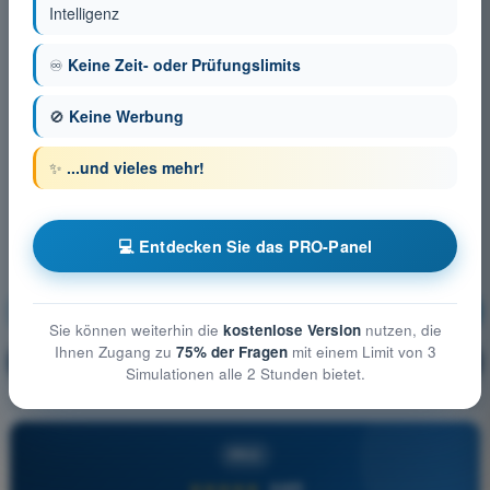
Intelligenz
♾️
Keine Zeit- oder Prüfungslimits
🚫
Keine Werbung
✨
...und vieles mehr!
💻 Entdecken Sie das PRO-Panel
Flugleistung des UAS
Ausbildung!
Sie können weiterhin die
kostenlose Version
nutzen, die
Ihnen Zugang zu
75% der Fragen
mit einem Limit von 3
Erläuterung der Frage
🔒
PRO
Simulationen alle 2 Stunden bietet.
PRO
★★★★★
4,6/5