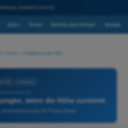
reitung, unterstützt durch KI.
Quiz
Preise
Sind Sie eine Schule?
Kontakt
▾
ie-Trainer
>
Flugleistung des UAS
>
des UAS
4 Antworten
enführerschein A2 -
gungen, wenn die Höhe zunimmt:
- Drohnenführerschein A2 Theorie-Trainer