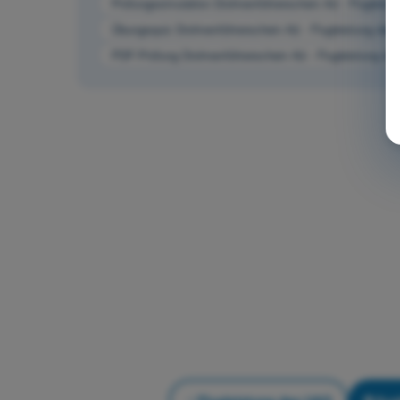
Prüfungssimulation Drohnenführerschein A2 - Flugleis
Übungsquiz Drohnenführerschein A2 - Flugleistung de
PDF-Prüfung Drohnenführerschein A2 - Flugleistung d