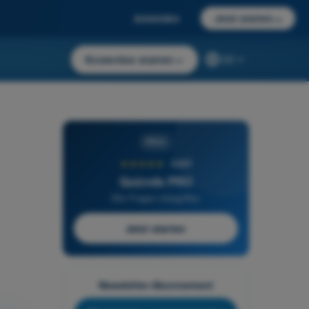
Anmelden
Jetzt starten
→
Kostenlos starten
→
DE
PRO
★★★★★
4,6/5
Quizvds PRO
Alle Fragen inbegriffen
Jetzt starten
Newsletter-Abonnement