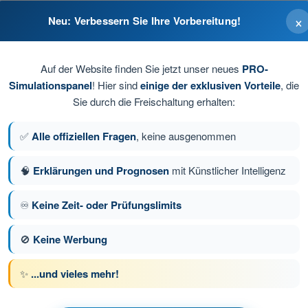
×
Neu: Verbessern Sie Ihre Vorbereitung!
Auf der Website finden Sie jetzt unser neues
PRO-
Simulationspanel
! Hier sind
einige der exklusiven Vorteile
, die
Sie durch die Freischaltung erhalten:
✅
Alle offiziellen Fragen
, keine ausgenommen
🧠
Erklärungen und Prognosen
mit Künstlicher Intelligenz
ge 51 von 72
Nächste Frage
♾️
Keine Zeit- oder Prüfungslimits
🚫
Keine Werbung
üfungssimulationen Drohnenführerschein A2
✨
...und vieles mehr!