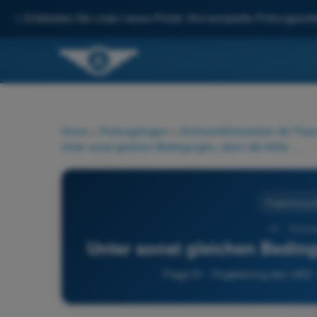
✨
Entdecken Sie unser neues Portal: Ihre komplette Prüfungsvorbe
Home
>
Prüfungsfragen
>
Drohnenführerschein A2 Theor
Unter sonst gleichen Bedingungen, wenn die Höhe zunimmt:
Flugleistung 
51 - Drohn
Unter sonst gleichen Bedin
Frage 51 - Flugleistung des UAS 