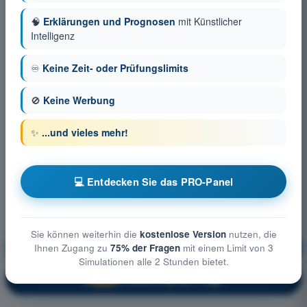
🧠
Erklärungen und Prognosen
mit Künstlicher
Intelligenz
♾️
Keine Zeit- oder Prüfungslimits
🚫
Keine Werbung
✨
...und vieles mehr!
💻 Entdecken Sie das PRO-Panel
Sie können weiterhin die
kostenlose Version
nutzen, die
Flugleistung des UAS
Ausbildung!
Ihnen Zugang zu
75% der Fragen
mit einem Limit von 3
Simulationen alle 2 Stunden bietet.
Erläuterung der Frage
🔒
PRO