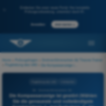
Entdecken Sie unser neues Portal: Ihre komplette
✨
Prüfungsvorbereitung, unterstützt durch KI.
→
Anmelden
Jetzt starten
Home
>
Prüfungsfragen
>
Drohnenführerschein A2 Theorie-Trainer
>
Flugleistung des UAS
>
Die Kompassanzeige ist gestört (Wählen Sie die genaueste und vollständigste Kombination): 1 - bei Turbulenz. 2 - im Kurvenflug. 3 - durch die magnetische Deklination. 4 - während einer Beschleunigung.
Flugleistung des UAS
4 Antworten
58 - Drohnenführerschein A2 -
Die Kompassanzeige ist gestört (Wählen
Sie die genaueste und vollständigste