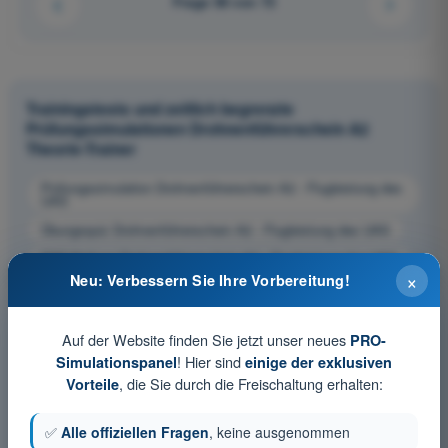
Frage 58 von 72
Trainingstests und zeitlich begrenzte
Prüfungssimulationen Drohnenführerschein A2
Theorie-Trainer
Prüfungssimulation Drohnenführerschein A2 - Flugleistung des
UAS
Übungsquiz Drohnenführerschein A2 - Flugleistung des UAS
PDF-Prüfung Drohnenführerschein A2 - Flugleistung des UAS
×
Neu: Verbessern Sie Ihre Vorbereitung!
Auf der Website finden Sie jetzt unser neues
PRO-
! Hier sind
Simulationspanel
einige der exklusiven
, die Sie durch die Freischaltung erhalten:
Vorteile
✅
Alle offiziellen Fragen
, keine ausgenommen