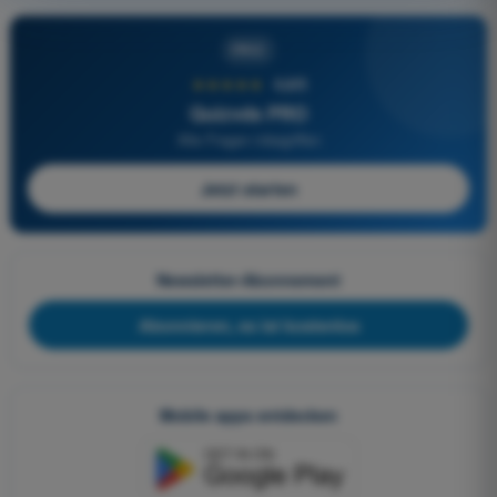
PRO
★★★★★
4,6/5
Quizvds PRO
Alle Fragen inbegriffen
Jetzt starten
Newsletter-Abonnement
Abonnieren, es ist kostenlos
Mobile apps entdecken