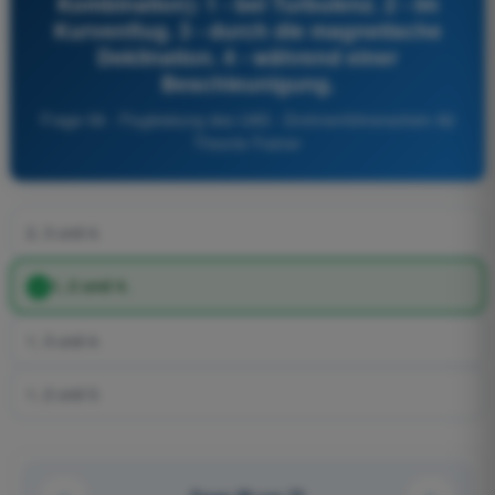
Kombination): 1 - bei Turbulenz. 2 - im
Kurvenflug. 3 - durch die magnetische
Deklination. 4 - während einer
Beschleunigung.
Frage 58 - Flugleistung des UAS - Drohnenführerschein A2
Theorie-Trainer
2, 3 und 4.
1, 2 und 4.
1, 3 und 4.
1, 2 und 3.