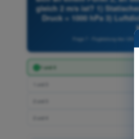
gleich 2 m/s ist? 1) Statisch
Druck = 1000 hPa 3) Luftdic
Frage 7 - Flugleistung des UAS 
1 und 4
1 und 3
2 und 3
2 und 4