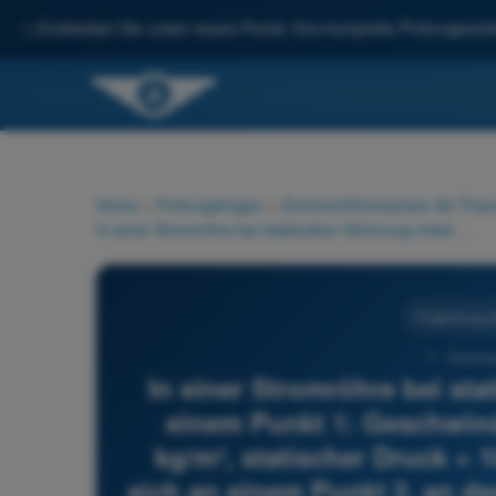
✨
Entdecken Sie unser neues Portal: Ihre komplette Prüfungsvorbe
Home
>
Prüfungsfragen
>
Drohnenführerschein A2 Theor
In einer Stromröhre bei stationärer Strömung misst man an einem Punkt 1: Geschwindigkeit = 10 m/s, Luftdichte = 1 kg/m³, statischer Druck = 1000 hPa. Welche Werte ergeben sich an einem Punkt 2, an dem die Strömungsgeschwindigkeit gleich 2 m/s ist? 1) Statischer Druck = 1000,5 hPa 2) Statischer Druck = 1000 hPa 3) Luftdichte = 1,5 kg/m³ 4) Luftdichte = 1 kg/m³
Flugleistung 
7 - Drohne
In einer Stromröhre bei st
einem Punkt 1: Geschwindi
kg/m³, statischer Druck =
sich an einem Punkt 2, an d