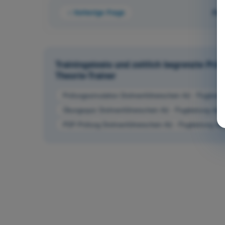
Vorherige Frage
Fra
Trainingstests und zeitlich begrenzte Pr
Theorie-Trainer
Prüfungssimulation Drohnenführerschein A2 - Flugleis
Übungsquiz Drohnenführerschein A2 - Flugleistung de
PDF-Prüfung Drohnenführerschein A2 - Flugleistung d