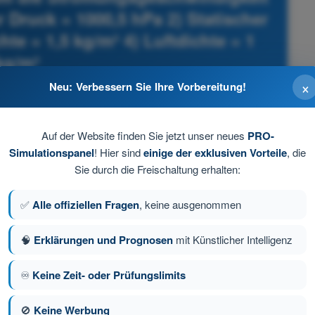
er Druck = 1000,5 hPa 2) Statischer
hte = 1,5 kg/m³ 4) Luftdichte = 1
kg/m³
×
Neu: Verbessern Sie Ihre Vorbereitung!
- Drohnenführerschein A2 Theorie-Trainer
Auf der Website finden Sie jetzt unser neues
PRO-
Simulationspanel
! Hier sind
einige der exklusiven Vorteile
, die
Sie durch die Freischaltung erhalten:
✅
Alle offiziellen Fragen
, keine ausgenommen
🧠
Erklärungen und Prognosen
mit Künstlicher Intelligenz
♾️
Keine Zeit- oder Prüfungslimits
🚫
Keine Werbung