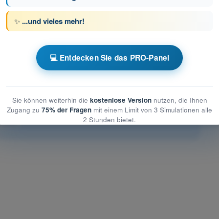
ge 7 von 72
Nächste Frage
✨
...und vieles mehr!
💻 Entdecken Sie das PRO-Panel
üfungssimulationen Drohnenführerschein A2
tung des UAS
Sie können weiterhin die
kostenlose Version
nutzen, die Ihnen
s UAS
Zugang zu
75% der Fragen
mit einem Limit von 3 Simulationen alle
2 Stunden bietet.
es UAS