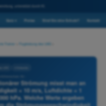
reitung, unterstützt durch KI.
Quiz
Preise
Sind Sie eine Schule?
Kontakt
▾
ie-Trainer
>
Flugleistung des UAS
>
des UAS
4 Antworten
nführerschein A2 -
ationärer Strömung misst man an
gkeit = 10 m/s, Luftdichte = 1
 1000 hPa. Welche Werte ergeben
em die Strömungsgeschwindigkeit