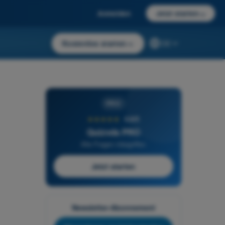
Anmelden
Jetzt starten
→
Kostenlos starten
→
DE
PRO
★★★★★
4,6/5
Quizvds PRO
Alle Fragen inbegriffen
Jetzt starten
Newsletter-Abonnement