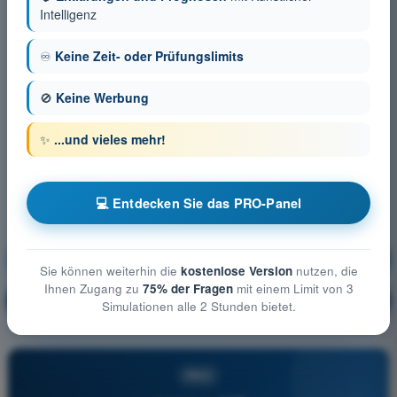
Intelligenz
♾️
Keine Zeit- oder Prüfungslimits
🚫
Keine Werbung
✨
...und vieles mehr!
💻 Entdecken Sie das PRO-Panel
Luftrecht
Ausbildung!
Sie können weiterhin die
kostenlose Version
nutzen, die
Ihnen Zugang zu
75% der Fragen
mit einem Limit von 3
Erläuterung der Frage
🔒
PRO
Simulationen alle 2 Stunden bietet.
PRO