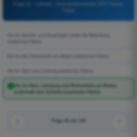
Frage 32 - Luftrecht - Drohnenführerschein STS Theorie-
Trainer
Die für das Ein- und Aussteigen sowie die Betankung
bestimmte Fläche
Die für den Rollverkehr am Boden bestimmte Fläche
Die für Start und Landung bestimmte Fläche
Die für Start, Landung und Rollverkehr am Boden
außerhalb des Vorfelds bestimmte Fläche
Frage 32 von 149