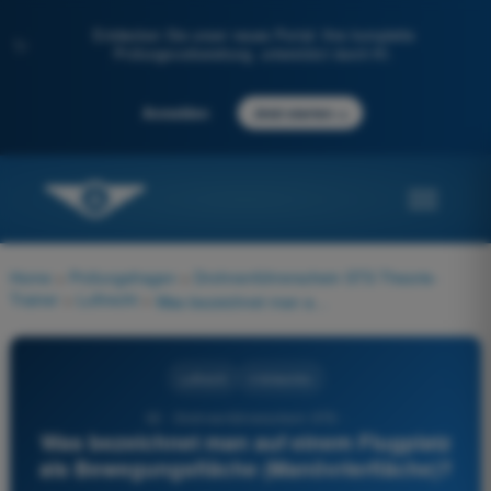
Entdecken Sie unser neues Portal: Ihre komplette
✨
Prüfungsvorbereitung, unterstützt durch KI.
→
Anmelden
Jetzt starten
Home
>
Prüfungsfragen
>
Drohnenführerschein STS Theorie-
Trainer
>
Luftrecht
>
Was bezeichnet man auf einem Flugplatz als Bewegungsfläche (Manövrierfläche)?
Luftrecht
4 Antworten
32 - Drohnenführerschein STS -
Was bezeichnet man auf einem Flugplatz
als Bewegungsfläche (Manövrierfläche)?