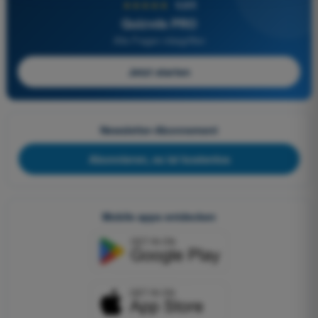
★★★★★
4,6/5
Quizvds PRO
Alle Fragen inbegriffen
Jetzt starten
Newsletter-Abonnement
Abonnieren, es ist kostenlos
Mobile apps entdecken