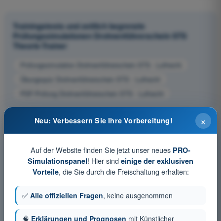
Trainingstests und zeitlich begrenzte
Prüfungssimulationen Drohnenführerschein STS
Theorie-Trainer
Prüfungssimulation Drohnenführerschein STS - Luftrecht
Übungsquiz Drohnenführerschein STS - Luftrecht
PDF-Prüfung Drohnenführerschein STS - Luftrecht
×
Neu: Verbessern Sie Ihre Vorbereitung!
Auf der Website finden Sie jetzt unser neues
PRO-
! Hier sind
Simulationspanel
einige der exklusiven
, die Sie durch die Freischaltung erhalten:
Vorteile
✅
Alle offiziellen Fragen
, keine ausgenommen
🧠
Erklärungen und Prognosen
mit Künstlicher