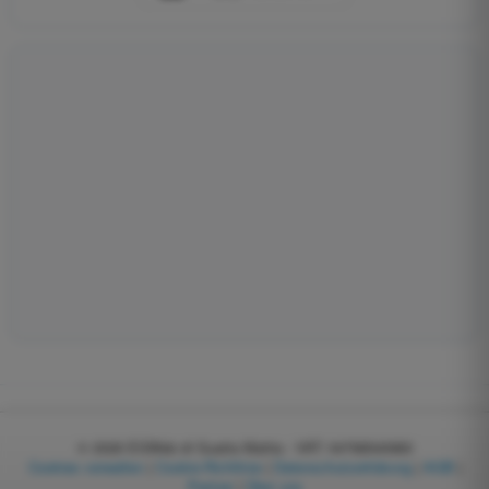
© 2026
EGWeb di Guatta Mattia - VAT: 04768540983
Cookies verwalten
|
Cookie-Richtlinie
|
Datenschutzerklärung
|
AGB
|
Partner
|
Über uns