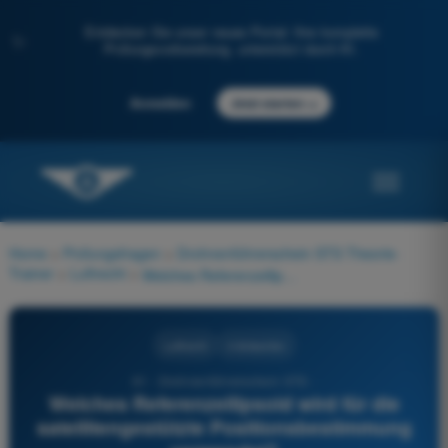
Entdecken Sie unser neues Portal: Ihre komplette
✨
Prüfungsvorbereitung, unterstützt durch KI.
→
Anmelden
Jetzt starten
Home
>
Prüfungsfragen
>
Drohnenführerschein STS Theorie-
Trainer
>
Luftrecht
>
Welches Referenzellipsoid wird für die satellitengestützte Positionsbestimmung verwendet?
Luftrecht
4 Antworten
61 - Drohnenführerschein STS -
Welches Referenzellipsoid wird für die
satellitengestützte Positionsbestimmung