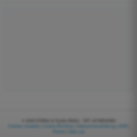
© 2026
EGWeb di Guatta Mattia - VAT: 04768540983
Cookies verwalten
|
Cookie-Richtlinie
|
Datenschutzerklärung
|
AGB
|
Partner
|
Über uns