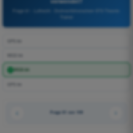
verwendet?
Frage 61 - Luftrecht - Drohnenführerschein STS Theorie-
Trainer
GPS 84
WGS 94
WGS 84
GPS 94
Frage 61 von 149