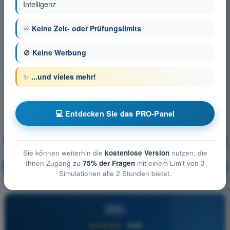
Intelligenz
♾️
Keine Zeit- oder Prüfungslimits
🚫
Keine Werbung
✨
...und vieles mehr!
💻 Entdecken Sie das PRO-Panel
Luftrecht
Ausbildung!
Sie können weiterhin die
kostenlose Version
nutzen, die
Ihnen Zugang zu
75% der Fragen
mit einem Limit von 3
Erläuterung der Frage
🔒
PRO
Simulationen alle 2 Stunden bietet.
PRO
★★★★★
4,6/5