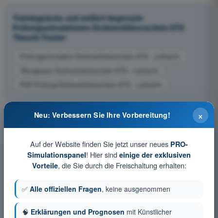
Trainingstests und zeitlich begrenzte
Prüfungssimulationen Drohnenführerschein STS
Theorie-Trainer
Prüfungssimulation Drohnenführerschein STS - Luftrecht
Übungsquiz Drohnenführerschein STS - Luftrecht
PDF-Prüfung Drohnenführerschein STS - Luftrecht
×
Neu: Verbessern Sie Ihre Vorbereitung!
Auf der Website finden Sie jetzt unser neues
PRO-
! Hier sind
Simulationspanel
einige der exklusiven
, die Sie durch die Freischaltung erhalten:
Vorteile
✅
Alle offiziellen Fragen
, keine ausgenommen
🧠
Erklärungen und Prognosen
mit Künstlicher