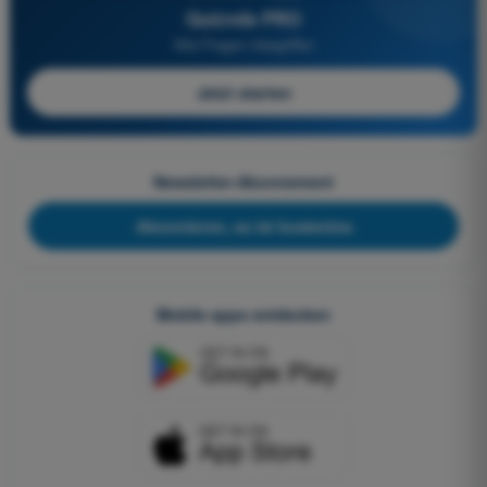
Quizvds PRO
Alle Fragen inbegriffen
Jetzt starten
Newsletter-Abonnement
Abonnieren, es ist kostenlos
Mobile apps entdecken