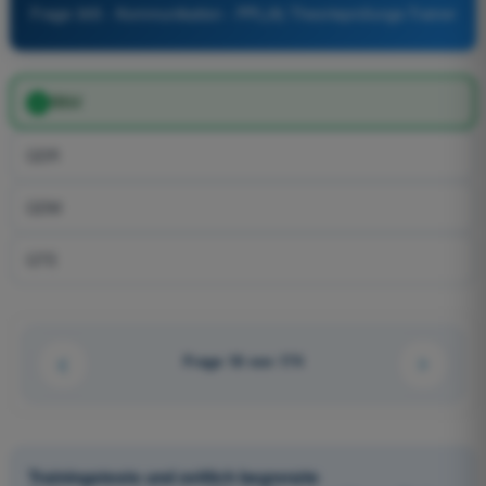
Frage 305 - Kommunikation - PPL(A) Theorieprüfungs-Trainer
QUJ
QDR
QDM
QTE
Frage 18 von 174
Trainingstests und zeitlich begrenzte