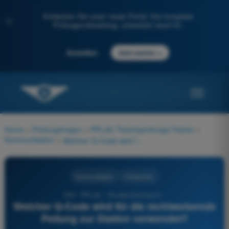
Entdecken Sie unser neues Portal: Ihre komplette
✨
Prüfungsvorbereitung, unterstützt durch KI.
→
Anmelden
Jetzt starten
Home
>
Prüfungsfragen
>
PPL(A) Theorieprüfungs-Trainer
>
Kommunikation
>
Welcher Q-Code wird für die rechtweisende Peilung zur Station verwendet?
Kommunikation
4 Antworten
305 - PPL(A) - Privatpilotenlizenz -
Welcher Q-Code wird für die rechtweisende
Peilung zur Station verwendet?