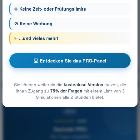
♾️
Keine Zeit- oder Prüfungslimits
🚫
Keine Werbung
✨
...und vieles mehr!
💻 Entdecken Sie das PRO-Panel
Kommunikation
Ausbildung!
Erläuterung der Frage
Sie können weiterhin die
kostenlose Version
nutzen, die
🔒
PRO
Ihnen Zugang zu
75% der Fragen
mit einem Limit von 3
Simulationen alle 2 Stunden bietet.
PRO
★★★★★
4,6/5
Quizvds PRO
Alle Fragen inbegriffen