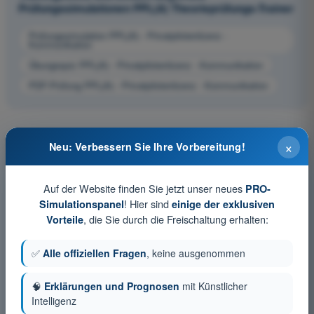
Prüfungssimulationen PPL(A) Theorieprüfungs-Trainer
Prüfungssimulation PPL(A) - Privatpilotenlizenz -
Kommunikation
Übungsquiz PPL(A) - Privatpilotenlizenz - Kommunikation
PDF-Prüfung PPL(A) - Privatpilotenlizenz - Kommunikation
×
Neu: Verbessern Sie Ihre Vorbereitung!
Auf der Website finden Sie jetzt unser neues
PRO-
! Hier sind
Simulationspanel
einige der exklusiven
, die Sie durch die Freischaltung erhalten:
Vorteile
✅
Alle offiziellen Fragen
, keine ausgenommen
🧠
Erklärungen und Prognosen
mit Künstlicher
Intelligenz