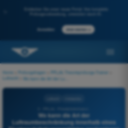
Entdecken Sie unser neues Portal: Ihre komplette
✨
Prüfungsvorbereitung, unterstützt durch KI.
→
Anmelden
Jetzt starten
Home
>
Prüfungsfragen
>
PPL(A) Theorieprüfungs-Trainer
>
Luftrecht
>
Wo kann die Art der Luftraumbeschränkung innerhalb eines Flugbeschränkungsgebietes nachgelesen werden?
Luftrecht
4 Antworten
3 - PPL(A) - Privatpilotenlizenz -
Wo kann die Art der
Luftraumbeschränkung innerhalb eines