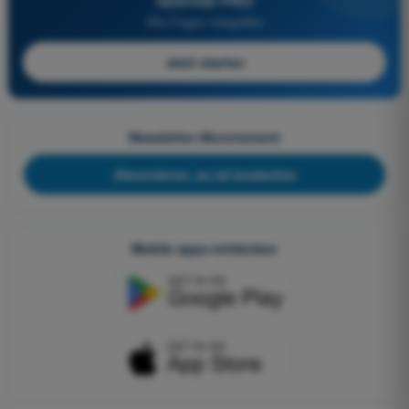
Quizvds PRO
Alle Fragen inbegriffen
Jetzt starten
Newsletter-Abonnement
Abonnieren, es ist kostenlos
Mobile apps entdecken