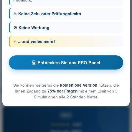
♾️
Keine Zeit- oder Prüfungslimits
🚫
Keine Werbung
✨
...und vieles mehr!
💻 Entdecken Sie das PRO-Panel
Luftrecht
Ausbildung!
Sie können weiterhin die
kostenlose Version
nutzen, die
Erläuterung der Frage
🔒
Ihnen Zugang zu
75% der Fragen
mit einem Limit von 3
PRO
Simulationen alle 2 Stunden bietet.
PRO
★★★★★
4,6/5