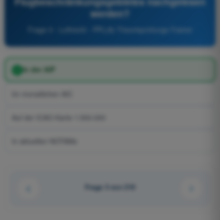
Flugbeschränkungsgebietes nachgelesen
werden?
Frage 3 - Luftrecht - PPL(A) Theorieprüfungs-Trainer
In der AIP
Im monatlichen AIC
Auf der ICAO-Karte 1:500.000
In aktuellen NOTAMs
Frage 3 von 210