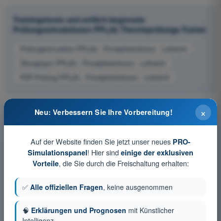
Trainingstests und zeitlich begrenzte
Prüfungssimulationen PPL(A) Theorieprüfungs-Trainer
Prüfungssimulation PPL(A) - Privatpilotenlizenz - Luftrecht
Übungsquiz PPL(A) - Privatpilotenlizenz - Luftrecht
PDF-Prüfung PPL(A) - Privatpilotenlizenz - Luftrecht
×
Neu: Verbessern Sie Ihre Vorbereitung!
Auf der Website finden Sie jetzt unser neues
PRO-
! Hier sind
Simulationspanel
einige der exklusiven
, die Sie durch die Freischaltung erhalten:
Vorteile
✅
Alle offiziellen Fragen
, keine ausgenommen
🧠
Erklärungen und Prognosen
mit Künstlicher
Intelligenz