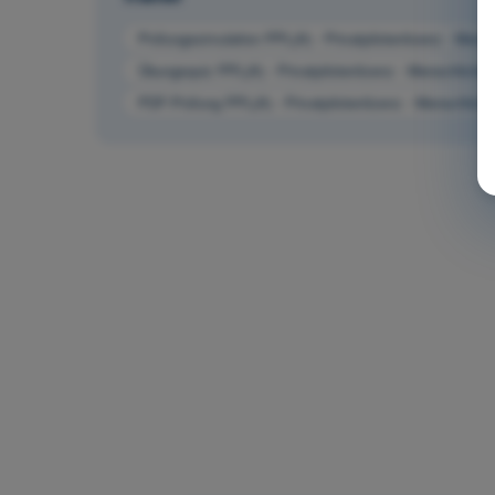
Prüfungssimulation PPL(A) - Privatpilotenlizenz - Men
Übungsquiz PPL(A) - Privatpilotenlizenz - Menschlich
PDF-Prüfung PPL(A) - Privatpilotenlizenz - Menschlic