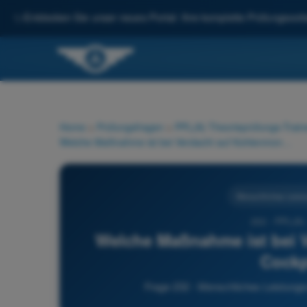
✨
Entdecken Sie unser neues Portal: Ihre komplette Prüfungsvorbe
Home
>
Prüfungsfragen
>
PPL(A) Theorieprüfungs-Train
Welche Maßnahme ist bei Verdacht auf Kohlenmonoxid im Cockpit richtig?
Menschliches Leist
232 - PPL(A) 
Welche Maßnahme ist bei 
Cockp
Frage 232 - Menschliches Leistungs