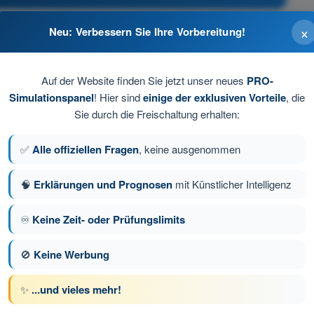
×
Neu: Verbessern Sie Ihre Vorbereitung!
zutauschen.
Auf der Website finden Sie jetzt unser neues
PRO-
eit zutreffend und baldmöglichst landen.
Simulationspanel
! Hier sind
einige der exklusiven Vorteile
, die
Sie durch die Freischaltung erhalten:
ortsetzen.
✅
Alle offiziellen Fragen
, keine ausgenommen
🧠
Erklärungen und Prognosen
mit Künstlicher Intelligenz
♾️
Keine Zeit- oder Prüfungslimits
e 132 von 168
Nächste Frage
🚫
Keine Werbung
✨
...und vieles mehr!
üfungssimulationen PPL(A) Theorieprüfungs-