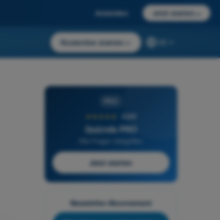
Anmelden
Jetzt starten
→
Kostenlos starten
→
DE
PRO
★★★★★
4,6/5
Quizvds PRO
Alle Fragen inbegriffen
Jetzt starten
Newsletter-Abonnement