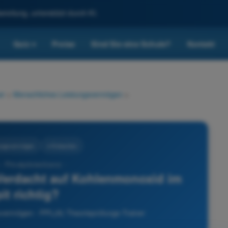
reitung, unterstützt durch KI.
Quiz
Preise
Sind Sie eine Schule?
Kontakt
▾
er
>
Menschliches Leistungsvermögen
>
ungsvermögen
4 Antworten
- Privatpilotenlizenz -
Verdacht auf Kohlenmonoxid im
it richtig?
vermögen - PPL(A) Theorieprüfungs-Trainer