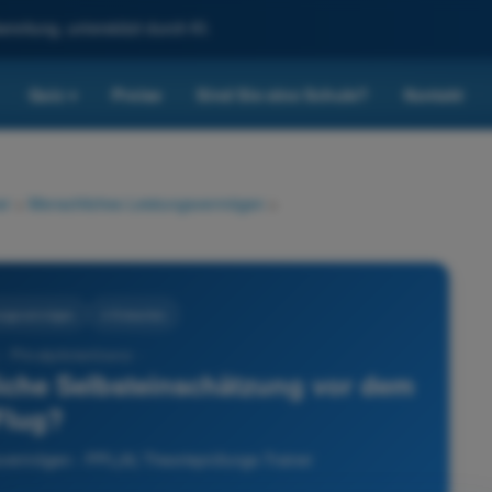
reitung, unterstützt durch KI.
Quiz
Preise
Sind Sie eine Schule?
Kontakt
▾
er
>
Menschliches Leistungsvermögen
>
ungsvermögen
4 Antworten
- Privatpilotenlizenz -
rliche Selbsteinschätzung vor dem
Flug?
vermögen - PPL(A) Theorieprüfungs-Trainer