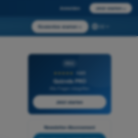
Anmelden
Jetzt starten
→
Kostenlos starten
→
DE
PRO
★★★★★
4,6/5
Quizvds PRO
Alle Fragen inbegriffen
Jetzt starten
Newsletter-Abonnement