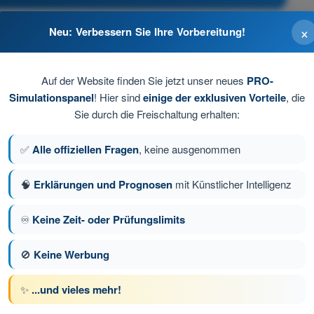
×
Neu: Verbessern Sie Ihre Vorbereitung!
tuelle Risiken realistisch zu erkennen.
Auf der Website finden Sie jetzt unser neues
PRO-
.
Simulationspanel
! Hier sind
einige der exklusiven Vorteile
, die
Sie durch die Freischaltung erhalten:
✅
Alle offiziellen Fragen
, keine ausgenommen
🧠
Erklärungen und Prognosen
mit Künstlicher Intelligenz
♾️
Keine Zeit- oder Prüfungslimits
e 160 von 168
Nächste Frage
🚫
Keine Werbung
✨
...und vieles mehr!
üfungssimulationen PPL(A) Theorieprüfungs-