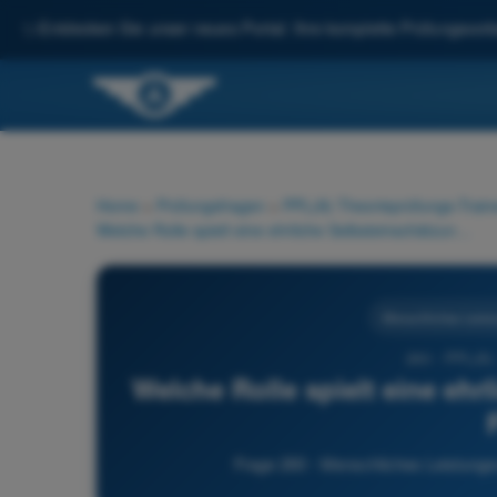
✨
Entdecken Sie unser neues Portal: Ihre komplette Prüfungsvorbe
Home
>
Prüfungsfragen
>
PPL(A) Theorieprüfungs-Train
Welche Rolle spielt eine ehrliche Selbsteinschätzung vor dem Flug?
Menschliches Leist
260 - PPL(A) 
Welche Rolle spielt eine eh
Frage 260 - Menschliches Leistungs