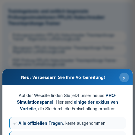
Trainingstests und zeitlich begrenzte
Prüfungssimulationen PPL(H) Hubschrauber
Theorieprüfungs-Trainer
Prüfungssimulation PPL(H) Hubschrauber Theorieprüfungs-
Trainer - Allgemeine Luftfahrzeugkunde
Übungsquiz PPL(H) Hubschrauber Theorieprüfungs-Trainer -
Allgemeine Luftfahrzeugkunde
PDF-Prüfung PPL(H) Hubschrauber Theorieprüfungs-Trainer -
Allgemeine Luftfahrzeugkunde
×
Neu: Verbessern Sie Ihre Vorbereitung!
Auf der Website finden Sie jetzt unser neues
PRO-
! Hier sind
Simulationspanel
einige der exklusiven
, die Sie durch die Freischaltung erhalten:
Vorteile
✅
Alle offiziellen Fragen
, keine ausgenommen