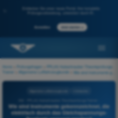
Entdecken Sie unser neues Portal: Ihre komplette
✨
Prüfungsvorbereitung, unterstützt durch KI.
→
Anmelden
Jetzt starten
Home
>
Prüfungsfragen
>
PPL(H) Hubschrauber Theorieprüfungs-
Trainer
>
Allgemeine Luftfahrzeugkunde
>
Wie sind Instrumente gekennzeichnet, die elektrisch durch das Gleichspannungs-Bordnetz versorgt werden?
Allgemeine Luftfahrzeugkunde
4 Antworten
592 - PPL(H) Hubschrauber Theorieprüfungs-Trainer -
Wie sind Instrumente gekennzeichnet, die
elektrisch durch das Gleichspannungs-