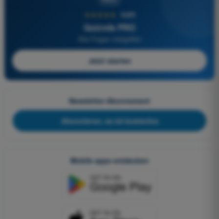
★★★★★
4,6/5
Quizvds PRO
Alle Fragen inbegriffen
Jetzt starten
Newsletter-Abonnement
Abonnieren, es ist kostenlos
Mobile apps entdecken