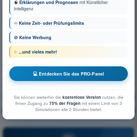
🧠
Erklärungen und Prognosen
mit Künstlicher
Intelligenz
♾️
Keine Zeit- oder Prüfungslimits
🚫
Keine Werbung
✨
...und vieles mehr!
💻 Entdecken Sie das PRO-Panel
Allgemeine Luftfahrzeugkunde
Ausbildung!
Sie können weiterhin die
kostenlose Version
nutzen, die
Ihnen Zugang zu
75% der Fragen
mit einem Limit von 3
Simulationen alle 2 Stunden bietet.
Erläuterung der Frage
🔒
PRO
PRO