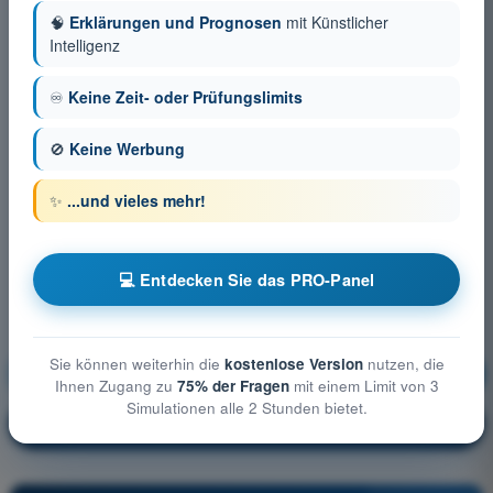
🧠
Erklärungen und Prognosen
mit Künstlicher
Intelligenz
♾️
Keine Zeit- oder Prüfungslimits
🚫
Keine Werbung
✨
...und vieles mehr!
💻 Entdecken Sie das PRO-Panel
Sie können weiterhin die
kostenlose Version
nutzen, die
Allgemeine Luftfahrzeugkunde
Ausbildung!
Ihnen Zugang zu
75% der Fragen
mit einem Limit von 3
Simulationen alle 2 Stunden bietet.
Erläuterung der Frage
🔒
PRO