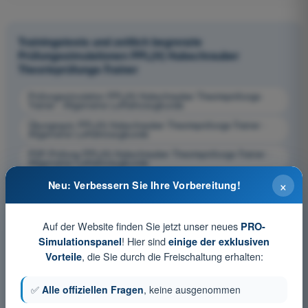
Trainingstests und zeitlich begrenzte
Prüfungssimulationen PPL(H) Hubschrauber
Theorieprüfungs-Trainer
Prüfungssimulation PPL(H) Hubschrauber Theorieprüfungs-
Trainer - Allgemeine Luftfahrzeugkunde
Übungsquiz PPL(H) Hubschrauber Theorieprüfungs-Trainer -
Allgemeine Luftfahrzeugkunde
PDF-Prüfung PPL(H) Hubschrauber Theorieprüfungs-Trainer -
Allgemeine Luftfahrzeugkunde
×
Neu: Verbessern Sie Ihre Vorbereitung!
Auf der Website finden Sie jetzt unser neues
PRO-
! Hier sind
Simulationspanel
einige der exklusiven
, die Sie durch die Freischaltung erhalten:
Vorteile
✅
Alle offiziellen Fragen
, keine ausgenommen