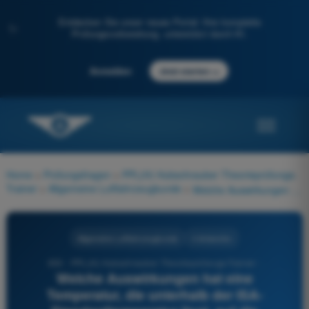
Entdecken Sie unser neues Portal: Ihre komplette
✨
Prüfungsvorbereitung, unterstützt durch KI.
→
Anmelden
Jetzt starten
Home
>
Prüfungsfragen
>
PPL(H) Hubschrauber Theorieprüfungs-
Trainer
>
Allgemeine Luftfahrzeugkunde
>
Welche Auswirkungen hat eine Temperatur, die unterhalb der ISA-Standardtemperatur liegt, auf die Höhenmesseranzeige?
Allgemeine Luftfahrzeugkunde
4 Antworten
650 - PPL(H) Hubschrauber Theorieprüfungs-Trainer -
Welche Auswirkungen hat eine
Temperatur, die unterhalb der ISA-