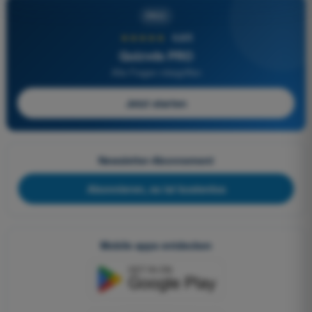
PRO
★★★★★
4,6/5
Quizvds PRO
Alle Fragen inbegriffen
Jetzt starten
Newsletter-Abonnement
Abonnieren, es ist kostenlos
Mobile apps entdecken