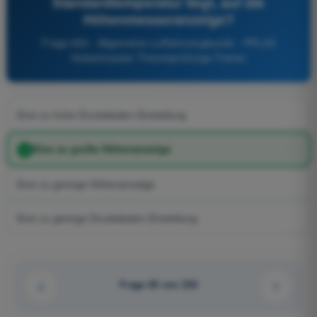
Standardtemperatur liegt, auf die
Höhenmesseranzeige?
Frage 650 - Allgemeine Luftfahrzeugkunde - PPL(H)
Hubschrauber Theorieprüfungs-Trainer
Eine zu hohe Druckskalen-Einstellung
Eine zu große Höhenanzeige
Eine zu geringe Höhenanzeige
Eine zu geringe Druckskalen-Einstellung
Frage 85 von 236