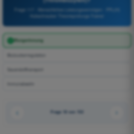
Frage 117 - Menschliches Leistungsvermögen - PPL(H)
Hubschrauber Theorieprüfungs-Trainer
Blutgerinnung
Blutzuckerregulation
Sauerstofftransport
Immunabwehr
Frage 18 von 152