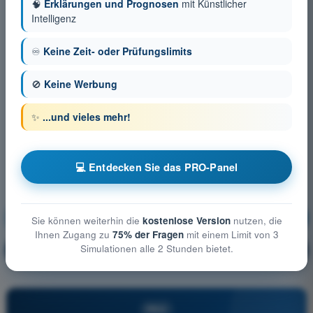
🧠
Erklärungen und Prognosen
mit Künstlicher
Intelligenz
♾️
Keine Zeit- oder Prüfungslimits
🚫
Keine Werbung
✨
...und vieles mehr!
💻 Entdecken Sie das PRO-Panel
Menschliches Leistungsvermögen
Ausbildung!
Sie können weiterhin die
kostenlose Version
nutzen, die
Ihnen Zugang zu
75% der Fragen
mit einem Limit von 3
Simulationen alle 2 Stunden bietet.
Erläuterung der Frage
🔒
PRO
PRO