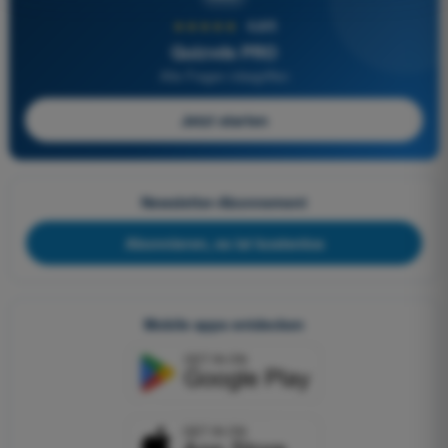
★★★★★
4,6/5
Quizvds PRO
Alle Fragen inbegriffen
Jetzt starten
Newsletter-Abonnement
Abonnieren, es ist kostenlos
Mobile apps entdecken