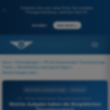
Entdecken Sie unser neues Portal: Ihre komplette
✨
Prüfungsvorbereitung, unterstützt durch KI.
→
Anmelden
Jetzt starten
Home
>
Prüfungsfragen
>
PPL(H) Hubschrauber Theorieprüfungs-
Trainer
>
Menschliches Leistungsvermögen
>
Welche Aufgabe haben die Blutplättchen (Thrombozyten)?
Menschliches Leistungsvermögen
4 Antworten
117 - PPL(H) Hubschrauber Theorieprüfungs-Trainer -
Welche Aufgabe haben die Blutplättchen
(Thrombozyten)?