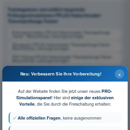
Trainingstests und zeitlich begrenzte
Prüfungssimulationen PPL(H) Hubschrauber
Theorieprüfungs-Trainer
Prüfungssimulation PPL(H) Hubschrauber Theorieprüfungs-
Trainer - Menschliches Leistungsvermögen
Übungsquiz PPL(H) Hubschrauber Theorieprüfungs-Trainer -
Menschliches Leistungsvermögen
PDF-Prüfung PPL(H) Hubschrauber Theorieprüfungs-Trainer -
Menschliches Leistungsvermögen
×
Neu: Verbessern Sie Ihre Vorbereitung!
Auf der Website finden Sie jetzt unser neues
PRO-
! Hier sind
Simulationspanel
einige der exklusiven
, die Sie durch die Freischaltung erhalten:
Vorteile
✅
Alle offiziellen Fragen
, keine ausgenommen