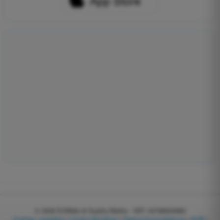
© 2026
EGWeb di Guatta Mattia - VAT: 04768540983
Cookies verwalten
|
Cookie-Richtlinie
|
Datenschutzerklärung
|
AGB
|