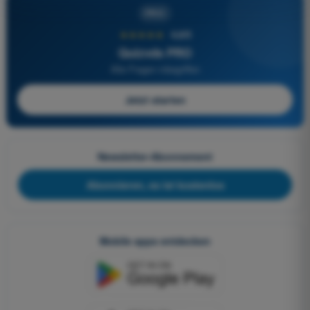
PRO
★★★★★
4,6/5
Quizvds PRO
Alle Fragen inbegriffen
Jetzt starten
Newsletter-Abonnement
Abonnieren, es ist kostenlos
Mobile apps entdecken