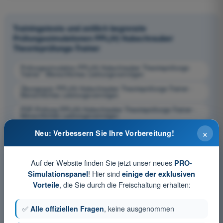
Trainingstests und zeitlich begrenzte
Prüfungssimulationen PPL(H) Hubschrauber
Theorieprüfungs-Trainer
Prüfungssimulation PPL(H) Hubschrauber Theorieprüfungs-
Trainer - Menschliches Leistungsvermögen
Übungsquiz PPL(H) Hubschrauber Theorieprüfungs-Trainer -
Menschliches Leistungsvermögen
PDF-Prüfung PPL(H) Hubschrauber Theorieprüfungs-Trainer -
Menschliches Leistungsvermögen
×
Neu: Verbessern Sie Ihre Vorbereitung!
Auf der Website finden Sie jetzt unser neues
PRO-
! Hier sind
Simulationspanel
einige der exklusiven
, die Sie durch die Freischaltung erhalten:
Vorteile
✅
Alle offiziellen Fragen
, keine ausgenommen