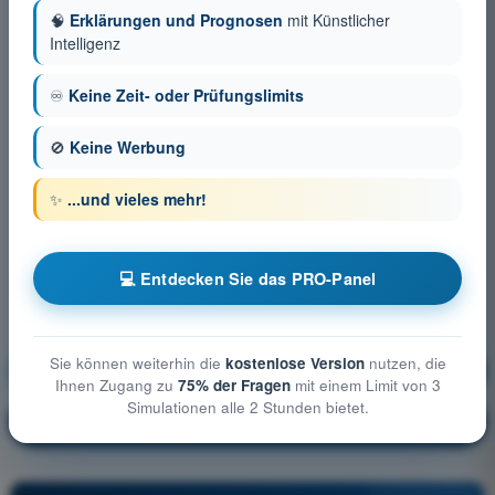
🧠
Erklärungen und Prognosen
mit Künstlicher
Intelligenz
♾️
Keine Zeit- oder Prüfungslimits
🚫
Keine Werbung
✨
...und vieles mehr!
💻 Entdecken Sie das PRO-Panel
Sie können weiterhin die
kostenlose Version
nutzen, die
Menschliches Leistungsvermögen
Ausbildung!
Ihnen Zugang zu
75% der Fragen
mit einem Limit von 3
Simulationen alle 2 Stunden bietet.
Erläuterung der Frage
🔒
PRO