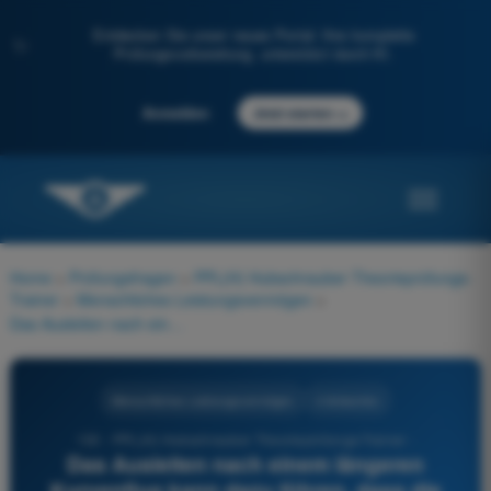
Entdecken Sie unser neues Portal: Ihre komplette
✨
Prüfungsvorbereitung, unterstützt durch KI.
→
Anmelden
Jetzt starten
Home
>
Prüfungsfragen
>
PPL(H) Hubschrauber Theorieprüfungs-
Trainer
>
Menschliches Leistungsvermögen
>
Das Ausleiten nach einem längeren Kurvenflug kann dazu führen, dass die Illusion entsteht...
Menschliches Leistungsvermögen
4 Antworten
130 - PPL(H) Hubschrauber Theorieprüfungs-Trainer -
Das Ausleiten nach einem längeren
Kurvenflug kann dazu führen, dass die