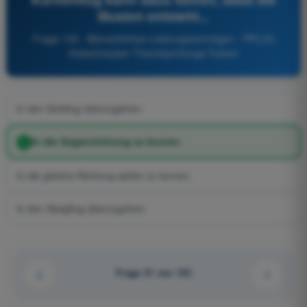
Illusion entsteht...
Frage 130 - Menschliches Leistungsvermögen - PPL(H)
Hubschrauber Theorieprüfungs-Trainer
In den Sinkflug überzugehen.
In die Gegenrichtung zu kurven.
In die gleiche Richtung weiter zu kurven.
In den Steigflug überzugehen.
Frage 31 von 152