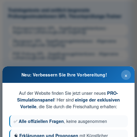
Trainingstests und zeitlich begrenzte
Prüfungssimulationen SPL Theorieprüfungs-Trainer
Prüfungssimulation SPL - Segelflugzeugpilotenlizenz -
Allgemeine Luftfahrzeugkunde (Segelflug)
Übungsquiz SPL - Segelflugzeugpilotenlizenz - Allgemeine
Luftfahrzeugkunde (Segelflug)
PDF-Prüfung SPL - Segelflugzeugpilotenlizenz - Allgemeine
Luftfahrzeugkunde (Segelflug)
×
Neu: Verbessern Sie Ihre Vorbereitung!
Auf der Website finden Sie jetzt unser neues
PRO-
! Hier sind
Simulationspanel
einige der exklusiven
, die Sie durch die Freischaltung erhalten:
Vorteile
✅
Alle offiziellen Fragen
, keine ausgenommen
🧠
Erklärungen und Prognosen
mit Künstlicher