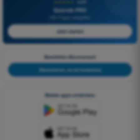
★★★★★
4,6/5
Quizvds PRO
Alle Fragen inbegriffen
Jetzt starten
Newsletter-Abonnement
Abonnieren, es ist kostenlos
Mobile apps entdecken