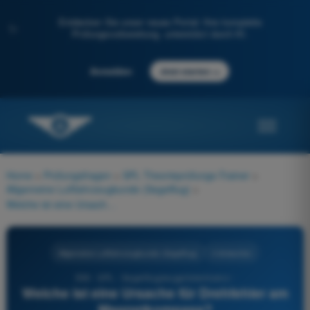
Entdecken Sie unser neues Portal: Ihre komplette
✨
Prüfungsvorbereitung, unterstützt durch KI.
→
Anmelden
Jetzt starten
Home
>
Prüfungsfragen
>
SPL Theorieprüfungs-Trainer
>
Allgemeine Luftfahrzeugkunde (Segelflug)
>
Welche ist eine Ursache für Drehfehler am Magnetkompass?
Allgemeine Luftfahrzeugkunde (Segelflug)
4 Antworten
559 - SPL - Segelflugzeugpilotenlizenz -
Welche ist eine Ursache für Drehfehler am
Magnetkompass?