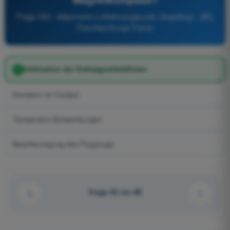
Frage 559 - Allgemeine Luftfahrzeugkunde (Segelflug) - SPL
Theorieprüfungs-Trainer
Inklination der Erdmagnetfeldlinien
Deviation im Cockpit
Temperatur-Schwankungen
Beschleunigung des Flugzeugs
Frage 52 von 89