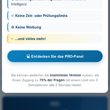
Intelligenz
♾️
Keine Zeit- oder Prüfungslimits
🚫
Keine Werbung
✨
...und vieles mehr!
💻 Entdecken Sie das PRO-Panel
Allgemeine Luftfahrzeugkunde (Segelflug)
Sie können weiterhin die
kostenlose Version
nutzen, die
Ihnen Zugang zu
75% der Fragen
mit einem Limit von 3
Ausbildung!
Erläuterung der Frage
🔒
PRO
Simulationen alle 2 Stunden bietet.
PRO