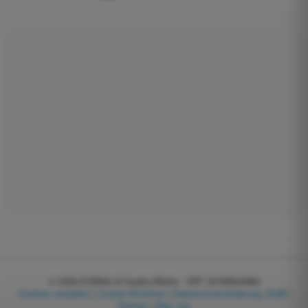
© 2026
EGWeb di Guatta Mattia - VAT: 04768540983
Cookies verwalten
|
Cookie-Richtlinie
|
Datenschutzerklärung
|
AGB
|
Partner
|
Über uns