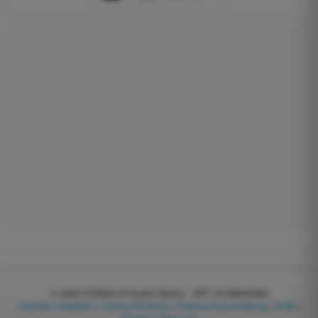
© 2026
EGWeb di Guatta Mattia - VAT: 04768540983
Cookies verwalten
|
Cookie-Richtlinie
|
Datenschutzerklärung
|
AGB
|