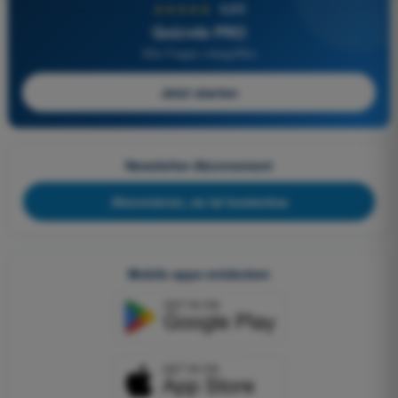
★★★★★
4,6/5
Quizvds PRO
Alle Fragen inbegriffen
Jetzt starten
Newsletter-Abonnement
Abonnieren, es ist kostenlos
Mobile apps entdecken