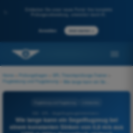
Entdecken Sie unser neues Portal: Ihre komplette
✨
Prüfungsvorbereitung, unterstützt durch KI.
→
Anmelden
Jetzt starten
Home
>
Prüfungsfragen
>
SPL Theorieprüfungs-Trainer
>
Flugleistung und Flugplanung
>
Wie lange kann ein Segelflugzeug bei einem konstanten Sinken von 0,8 m/s aus 1200 m Höhe theoretisch gleiten?
Flugleistung und Flugplanung
4 Antworten
532 - SPL - Segelflugzeugpilotenlizenz -
Wie lange kann ein Segelflugzeug bei
einem konstanten Sinken von 0,8 m/s aus