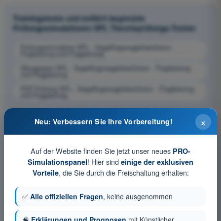
Trainingstests und zeitlich begrenzte
Prüfungssimulationen SPL Theorieprüfungs-Trainer
Prüfungssimulation SPL - Segelflugzeugpilotenlizenz -
Flugleistung und Flugplanung
Übungsquiz SPL - Segelflugzeugpilotenlizenz - Flugleistung
und Flugplanung
PDF-Prüfung SPL - Segelflugzeugpilotenlizenz - Flugleistung
und Flugplanung
×
Neu: Verbessern Sie Ihre Vorbereitung!
Auf der Website finden Sie jetzt unser neues
PRO-
! Hier sind
Simulationspanel
einige der exklusiven
, die Sie durch die Freischaltung erhalten:
Vorteile
✅
Alle offiziellen Fragen
, keine ausgenommen
🧠
Erklärungen und Prognosen
mit Künstlicher