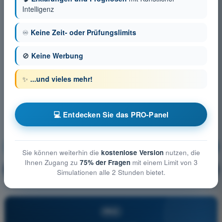
Intelligenz
♾️
Keine Zeit- oder Prüfungslimits
🚫
Keine Werbung
✨
...und vieles mehr!
💻 Entdecken Sie das PRO-Panel
Flugleistung und Flugplanung
Ausbildung!
Sie können weiterhin die
kostenlose Version
nutzen, die
Ihnen Zugang zu
75% der Fragen
mit einem Limit von 3
Erläuterung der Frage
🔒
PRO
Simulationen alle 2 Stunden bietet.
PRO