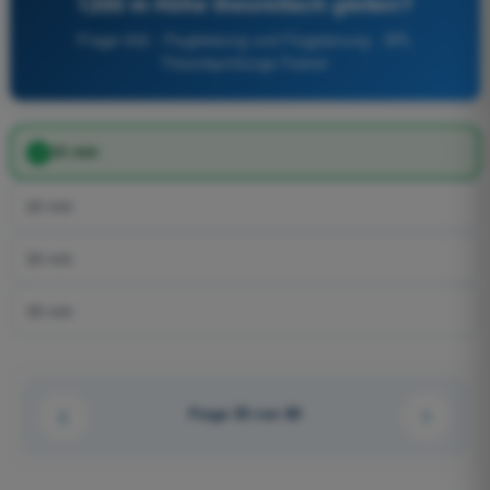
1200 m Höhe theoretisch gleiten?
Frage 532 - Flugleistung und Flugplanung - SPL
Theorieprüfungs-Trainer
25 min
20 min
30 min
35 min
Frage 55 von 80