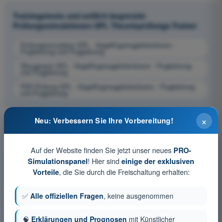
Trainingstests und zeitlich begrenzte
Prüfungssimulationen SPL Theorieprüfungs-Trainer
Prüfungssimulation SPL - Segelflugzeugpilotenlizenz -
Flugleistung und Flugplanung
Übungsquiz SPL - Segelflugzeugpilotenlizenz - Flugleistung
und Flugplanung
PDF-Prüfung SPL - Segelflugzeugpilotenlizenz - Flugleistung
und Flugplanung
×
Neu: Verbessern Sie Ihre Vorbereitung!
Auf der Website finden Sie jetzt unser neues
PRO-
! Hier sind
Simulationspanel
einige der exklusiven
, die Sie durch die Freischaltung erhalten:
Vorteile
✅
Alle offiziellen Fragen
, keine ausgenommen
🧠
Erklärungen und Prognosen
mit Künstlicher