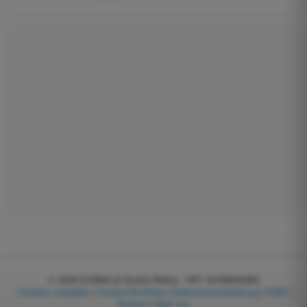
© 2026
EGWeb di Guatta Mattia - VAT: 04768540983
Cookies verwalten
|
Cookie-Richtlinie
|
Datenschutzerklärung
|
AGB
|
Partner
|
Über uns