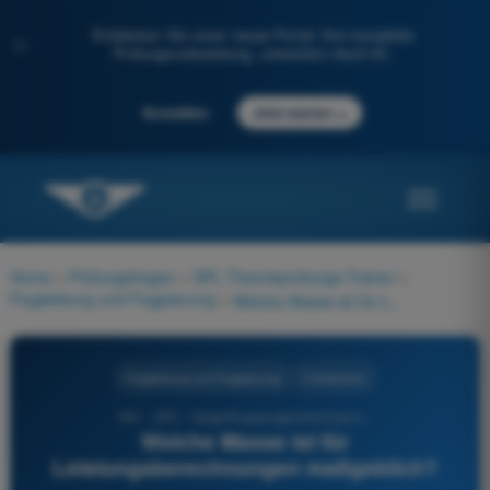
Entdecken Sie unser neues Portal: Ihre komplette
✨
Prüfungsvorbereitung, unterstützt durch KI.
→
Anmelden
Jetzt starten
Home
>
Prüfungsfragen
>
SPL Theorieprüfungs-Trainer
>
Flugleistung und Flugplanung
>
Welche Masse ist für Leistungsberechnungen maßgeblich?
Flugleistung und Flugplanung
4 Antworten
551 - SPL - Segelflugzeugpilotenlizenz -
Welche Masse ist für
Leistungsberechnungen maßgeblich?