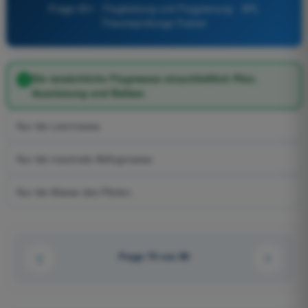
Frage 551 - Flugleistung und Flugplanung - SPL
Theorieprüfungs-Trainer
Die tatsächliche Flugmasse einschließlich Pilot,
Ausrüstung und Ballast.
Nur die Leermasse.
Nur die maximale Abflugmasse.
Nur die Masse des Piloten.
Frage 74 von 80