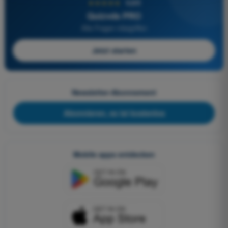
★★★★★
4,6/5
Quizvds PRO
Alle Fragen inbegriffen
Jetzt starten
Newsletter-Abonnement
Abonnieren, es ist kostenlos
Mobile apps entdecken