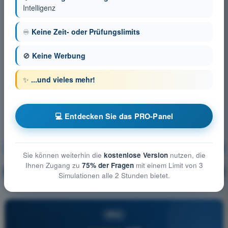
Intelligenz
♾️
Keine Zeit- oder Prüfungslimits
🚫
Keine Werbung
✨
...und vieles mehr!
💻 Entdecken Sie das PRO-Panel
Flugleistung und Flugplanung
Ausbildung!
Sie können weiterhin die
kostenlose Version
nutzen, die
Ihnen Zugang zu
75% der Fragen
mit einem Limit von 3
Erläuterung der Frage
🔒
PRO
Simulationen alle 2 Stunden bietet.
PRO