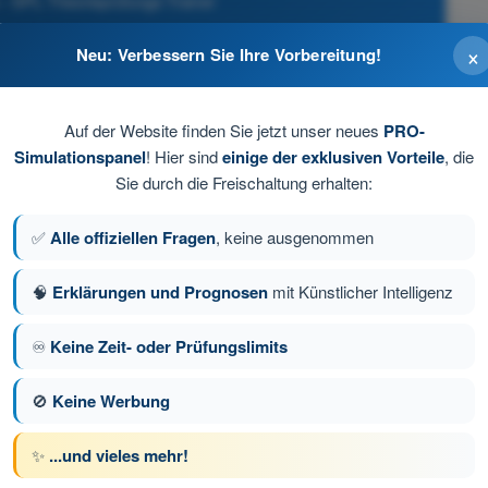
 - SPL Theorieprüfungs-Trainer
×
Neu: Verbessern Sie Ihre Vorbereitung!
Auf der Website finden Sie jetzt unser neues
PRO-
Simulationspanel
! Hier sind
einige der exklusiven Vorteile
, die
Sie durch die Freischaltung erhalten:
✅
Alle offiziellen Fragen
, keine ausgenommen
🧠
Erklärungen und Prognosen
mit Künstlicher Intelligenz
♾️
Keine Zeit- oder Prüfungslimits
ge 61 von 95
Nächste Frage
🚫
Keine Werbung
✨
...und vieles mehr!