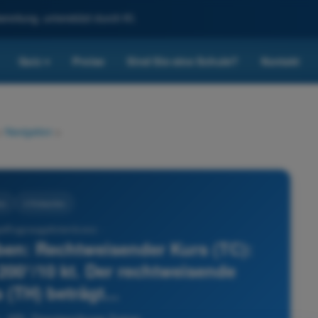
reitung, unterstützt durch KI.
Quiz
Preise
Sind Sie eine Schule?
Kontakt
▾
>
Navigation
>
on
4 Antworten
lflugzeugpilotenlizenz -
en: Rechtweisender Kurs (TC):
 200°/10 kt. Der rechtweisende
 (TH) beträgt...