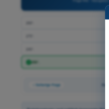
Frage 642 - Navigation
265°.
275°.
245°.
250°.
Vorherige Frage
Fra