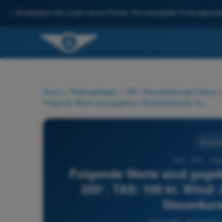
✨
Entdecken Sie unser neues Portal: Ihre komplette Prüfungsvorbe
Home
>
Prüfungsfragen
>
SPL Theorieprüfungs-Trainer
Folgende Werte sind gegeben: Rechtweisender Kurs (TC): 255°. TAS: 100 kt. Wind: 200°/10 kt. Der rechtweisende Steuerkurs (TH) beträgt...
Navigati
642 - SPL - Sege
Folgende Werte sind gegeb
255°. TAS: 100 kt. Wind:
Steuerkurs