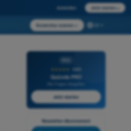
Anmelden
Jetzt starten
→
Kostenlos starten
→
DE
PRO
★★★★★
4,6/5
Quizvds PRO
Alle Fragen inbegriffen
Jetzt starten
Newsletter-Abonnement