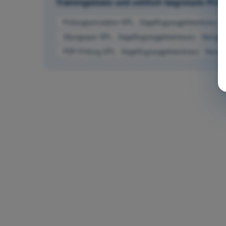
Trainingstests und zeitlich begrenzte Pr
Prüfungssimulation SPL - Segelflugzeugpilotenlizenz - 
Übungsquiz SPL - Segelflugzeugpilotenlizenz - Navigat
PDF-Prüfung SPL - Segelflugzeugpilotenlizenz - Naviga