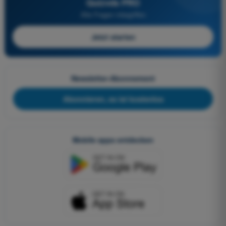
Quizvds PRO
Alle Fragen inbegriffen
Jetzt starten
Newsletter-Abonnement
Abonnieren, es ist kostenlos
Mobile apps entdecken