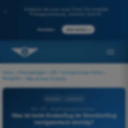
Entdecken Sie unser neues Portal: Ihre komplette
✨
Prüfungsvorbereitung, unterstützt durch KI.
→
Anmelden
Jetzt starten
Home
>
Prüfungsfragen
>
SPL Theorieprüfungs-Trainer
>
Navigation
>
Was ist beim Endanflug im Streckenflug navigatorisch wichtig?
Navigation
4 Antworten
662 - SPL - Segelflugzeugpilotenlizenz -
Was ist beim Endanflug im Streckenflug
navigatorisch wichtig?