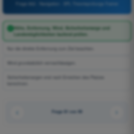
Frage 662 - Navigation - SPL Theorieprüfungs-Trainer
Höhe, Entfernung, Wind, Sicherheitsmarge und
Landemöglichkeiten laufend prüfen.
Nur die direkte Entfernung zum Ziel beachten.
Wind grundsätzlich vernachlässigen.
Sicherheitsmargen erst nach Erreichen des Platzes
berechnen.
Frage 81 von 95