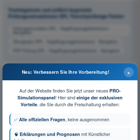
Trainingstests und zeitlich begrenzte
Prüfungssimulationen SPL Theorieprüfungs-Trainer
Prüfungssimulation SPL - Segelflugzeugpilotenlizenz -
Navigation
Übungsquiz SPL - Segelflugzeugpilotenlizenz - Navigation
PDF-Prüfung SPL - Segelflugzeugpilotenlizenz - Navigation
×
Neu: Verbessern Sie Ihre Vorbereitung!
Auf der Website finden Sie jetzt unser neues
PRO-
! Hier sind
Simulationspanel
einige der exklusiven
, die Sie durch die Freischaltung erhalten:
Vorteile
✅
Alle offiziellen Fragen
, keine ausgenommen
🧠
Erklärungen und Prognosen
mit Künstlicher