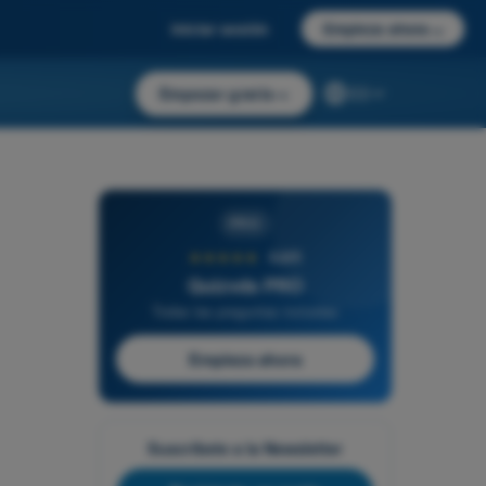
Iniciar sesión
Empieza ahora
→
Empezar gratis
→
ES
PRO
★★★★★
4,6/5
Quizvds PRO
Todas las preguntas incluidas
Empieza ahora
Suscríbete a la Newsletter