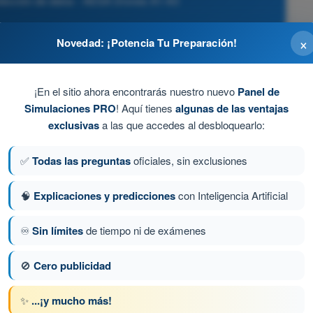
otección de datos - AESA Drones A1-A3
×
Novedad: ¡Potencia Tu Preparación!
con el RGPD, sino que debe ser capaz de demostrar que
 de encargo y evaluaciones de impacto).
¡En el sitio ahora encontrarás nuestro nuevo
Panel de
Simulaciones PRO
! Aquí tienes
algunas de las ventajas
 los ve volando mal.
exclusivas
a las que accedes al desbloquearlo:
la empresa.
✅
Todas las preguntas
oficiales, sin exclusiones
e que el radar pite.
🧠
Explicaciones y predicciones
con Inteligencia Artificial
♾️
Sin límites
de tiempo ni de exámenes
a 107 de 130
Siguiente pregunta
🚫
Cero publicidad
✨
...¡y mucho más!