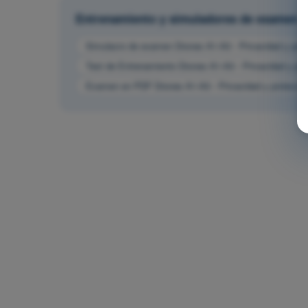
Entrenamiento y simuladores de examen
Simulacro de examen Drones A1-A3 - Privacidad y prot
Test de Entrenamiento Drones A1-A3 - Privacidad y pro
Examen en PDF Drones A1-A3 - Privacidad y protecció