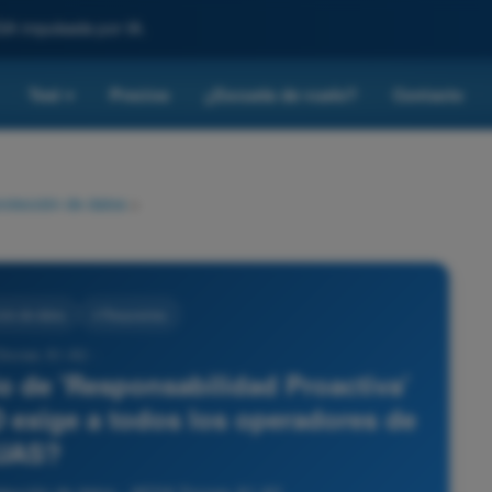
SA impulsada por IA.
Test
Precios
¿Escuela de vuelo?
Contacto
▾
rotección de datos
>
ión de datos
4 Respuestas
Drones A1-A3 -
io de 'Responsabilidad Proactiva'
D exige a todos los operadores de
UAS?