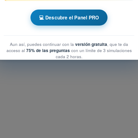
 AESA Drones A1-A3
💻 Descubre el Panel PRO
ección de datos
tección de datos
n de datos
Aun así, puedes continuar con la
versión gratuita
, que te da
acceso al
75% de las preguntas
con un límite de 3 simulaciones
cada 2 horas.