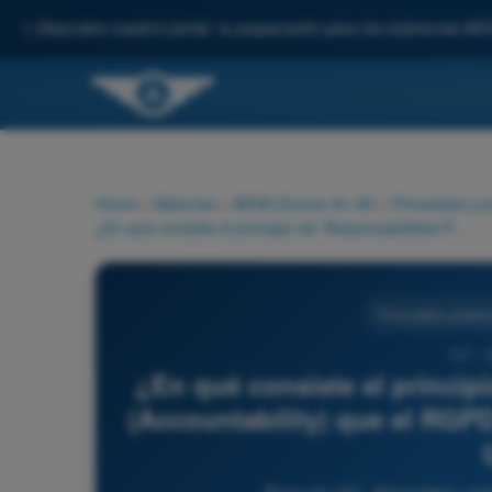
✨
Descubre nuestro portal: tu preparación para los exámenes AE
Home
>
Materias
>
AESA Drones A1-A3
>
Privacidad y p
¿En qué consiste el principio de 'Responsabilidad Proactiva' (Accountability) que el RGPD exige a todos los operadores de UAS?
Privacidad y protecc
107 - 
¿En qué consiste el princip
(Accountability) que el RGP