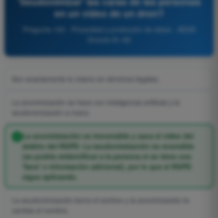
'Seudonimizar' las caras de las personas
en un vídeo de un dron?
Pregunta 109 - Privacidad y protección de datos - AESA
Drones A1-A3
Son exactamente lo mismo en términos legales.
La anonimización se hace con inteligencia artificial y la
seudonimización a mano.
La anonimización es irreversible y saca el vídeo del
ámbito del RGPD. La seudonimización es reversible
(se podría reidentificar a la persona si se tiene una
'llave' o información adicional), por lo que el RGPD
sigue aplicando.
La seudonimización borra el archivo y la anonimización le
cambia el nombre.