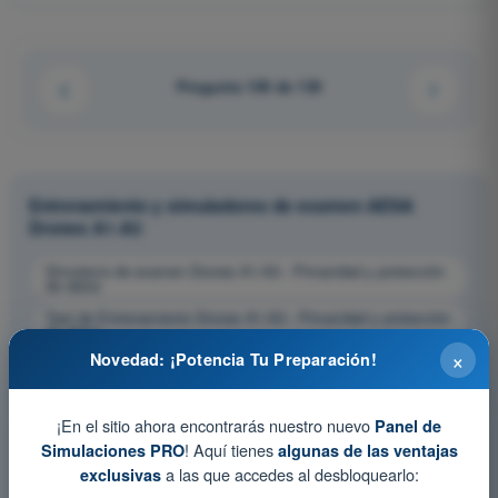
Pregunta 109 de 130
Entrenamiento y simuladores de examen AESA
Drones A1-A3
Simulacro de examen Drones A1-A3 - Privacidad y protección
de datos
Test de Entrenamiento Drones A1-A3 - Privacidad y protección
de datos
×
Novedad: ¡Potencia Tu Preparación!
Examen en PDF Drones A1-A3 - Privacidad y protección de
datos
¡En el sitio ahora encontrarás nuestro nuevo
Panel de
! Aquí tienes
Simulaciones PRO
algunas de las ventajas
a las que accedes al desbloquearlo:
exclusivas