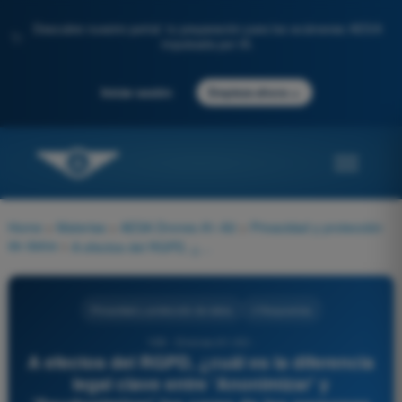
Descubre nuestro portal: tu preparación para los exámenes AESA
✨
impulsada por IA.
→
Iniciar sesión
Empieza ahora
Home
>
Materias
>
AESA Drones A1-A3
>
Privacidad y protección
de datos
>
A efectos del RGPD, ¿cuál es la diferencia legal clave entre 'Anonimizar' y 'Seudonimizar' las caras de las personas en un vídeo de un dron?
Privacidad y protección de datos
4 Respuestas
109 - Drones A1-A3 -
A efectos del RGPD, ¿cuál es la diferencia
legal clave entre 'Anonimizar' y