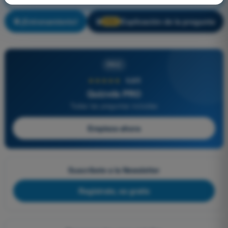
¡Entrenamiento!
Explicación de la pregunta
🔒
PRO
PRO
★★★★★
4,6/5
Quizvds PRO
Todas las preguntas incluidas
Empieza ahora
Suscríbete a la Newsletter
Regístrate, es gratis