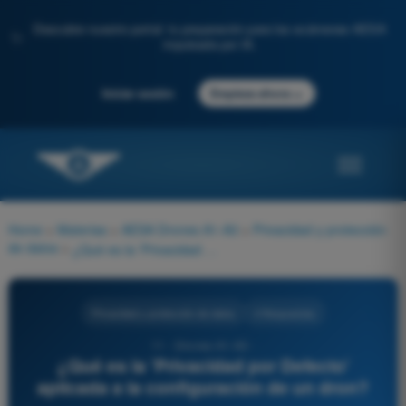
Descubre nuestro portal: tu preparación para los exámenes AESA
✨
impulsada por IA.
→
Iniciar sesión
Empieza ahora
Home
>
Materias
>
AESA Drones A1-A3
>
Privacidad y protección
de datos
>
¿Qué es la 'Privacidad por Defecto' aplicada a la configuración de un dron?
Privacidad y protección de datos
4 Respuestas
11 - Drones A1-A3 -
¿Qué es la 'Privacidad por Defecto'
aplicada a la configuración de un dron?