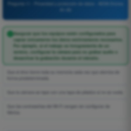
Pregunta 11 - Privacidad y protección de datos - AESA Drones
A1-A3
Asegurar que los equipos estén configurados para
captar únicamente los datos estrictamente necesarios.
Por ejemplo, si el trabajo es fotogrametría de un
terreno, configurar la cámara para no grabar audio o
desactivar la grabación durante el tránsito.
Que el dron borre toda su memoria cada vez que aterriza de
forma predeterminada.
Que la cámara se tape con una tapa de plástico si no se vuela.
Que las contraseñas del Wi-Fi vengan sin configurar de
fábrica.