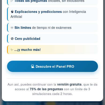
✅
Todas las preguntas
oficiales, sin exclusiones
🧠
Explicaciones y predicciones
con Inteligencia
Artificial
♾️
Sin límites
de tiempo ni de exámenes
🚫
Cero publicidad
✨
...¡y mucho más!
💻 Descubre el Panel PRO
Aun así, puedes continuar con la
versión gratuita
, que te da
acceso al
75% de las preguntas
con un límite de 3
Privacidad y protección de datos
simulaciones cada 2 horas.
¡Entrenamiento!
Explicación de la pregunta
🔒
PRO