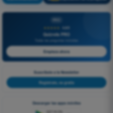
PRO
★★★★★
4,6/5
Quizvds PRO
Todas las preguntas incluidas
Empieza ahora
Suscríbete a la Newsletter
Regístrate, es gratis
Descargar las apps móviles