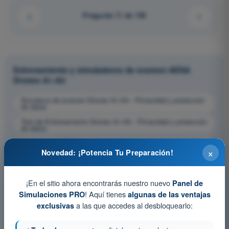
Pregunta 11 de 130
Entrenamiento y simuladores de examen AESA
Drones A1-A3
Simulacro de examen Drones A1-A3 - Privacidad y protección
de datos
Test de Entrenamiento Drones A1-A3 - Privacidad y protección
de datos
Examen en PDF Drones A1-A3 - Privacidad y protección de
datos
×
Novedad: ¡Potencia Tu Preparación!
¡En el sitio ahora encontrarás nuestro nuevo
Panel de
! Aquí tienes
Simulaciones PRO
algunas de las ventajas
a las que accedes al desbloquearlo:
exclusivas