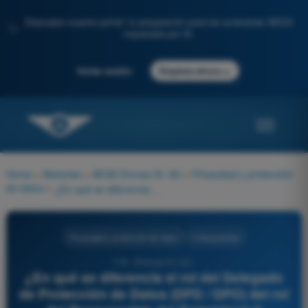
Descubre nuestro portal: tu preparación para los exámenes AESA
✨
impulsada por IA.
→
Iniciar sesión
Empieza ahora
Home
>
Materias
>
AESA Drones A1-A3
>
Privacidad y protección
de datos
>
¿En qué se diferencia el rol del Delegado de Protección de Datos (DPD / DPO) del rol del Responsable del Tratamiento?
Privacidad y protección de datos
4 Respuestas
118 - Drones A1-A3 -
¿En qué se diferencia el rol del Delegado
de Protección de Datos (DPD / DPO) del rol