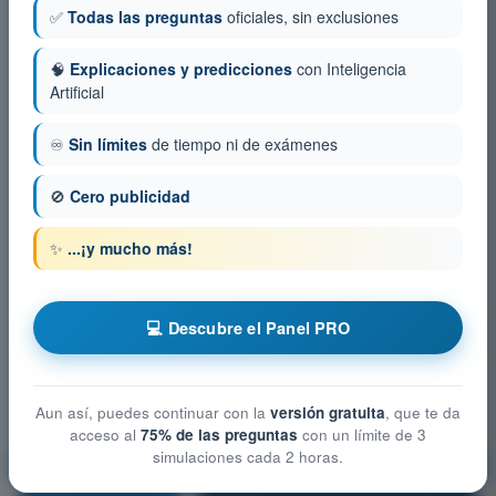
✅
Todas las preguntas
oficiales, sin exclusiones
🧠
Explicaciones y predicciones
con Inteligencia
Artificial
♾️
Sin límites
de tiempo ni de exámenes
🚫
Cero publicidad
✨
...¡y mucho más!
💻 Descubre el Panel PRO
Aun así, puedes continuar con la
versión gratuita
, que te da
acceso al
75% de las preguntas
con un límite de 3
simulaciones cada 2 horas.
Privacidad y protección de datos