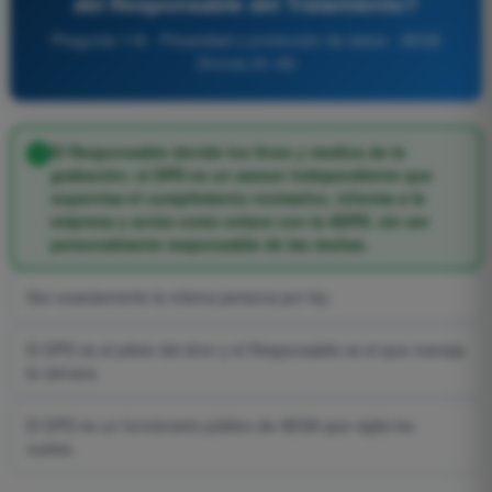
del Responsable del Tratamiento?
Pregunta 118 - Privacidad y protección de datos - AESA
Drones A1-A3
El Responsable decide los fines y medios de la
grabación; el DPD es un asesor independiente que
supervisa el cumplimiento normativo, informa a la
empresa y actúa como enlace con la AEPD, sin ser
personalmente responsable de las multas.
Son exactamente la misma persona por ley.
El DPD es el piloto del dron y el Responsable es el que maneja
la cámara.
El DPD es un funcionario público de AESA que vigila los
vuelos.