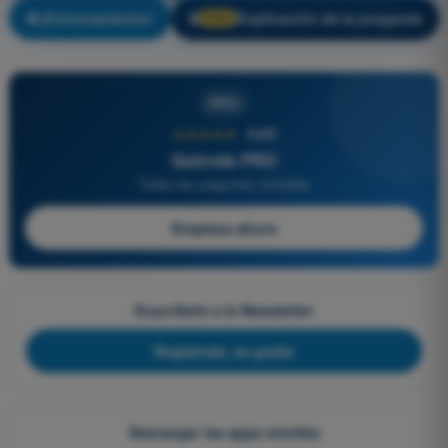
¡Entrenamiento!
Explicación de la pregunta
🔒
PRO
PRO
★★★★★
4,6/5
Quizvds PRO
Todas las preguntas incluidas
Empieza ahora
Suscríbete a la Newsletter
Regístrate, es gratis
Descargar las apps móviles