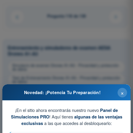
Pregunta 118 de 130
Entrenamiento y simuladores de examen AESA
Drones A1-A3
Simulacro de examen Drones A1-A3 - Privacidad y protección
de datos
Test de Entrenamiento Drones A1-A3 - Privacidad y protección
de datos
Examen en PDF Drones A1-A3 - Privacidad y protección de
×
Novedad: ¡Potencia Tu Preparación!
datos
¡En el sitio ahora encontrarás nuestro nuevo
Panel de
! Aquí tienes
Simulaciones PRO
algunas de las ventajas
a las que accedes al desbloquearlo:
exclusivas