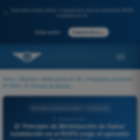
Descubre nuestro portal: tu preparación para los exámenes AESA
✨
impulsada por IA.
→
Iniciar sesión
Empieza ahora
Home
>
Materias
>
AESA Drones A1-A3
>
Privacidad y protección
de datos
>
El 'Principio de Minimización de Datos' establecido en el RGPD exige al operador de drones que:
Privacidad y protección de datos
4 Respuestas
6 - Drones A1-A3 -
El 'Principio de Minimización de Datos'
establecido en el RGPD exige al operador