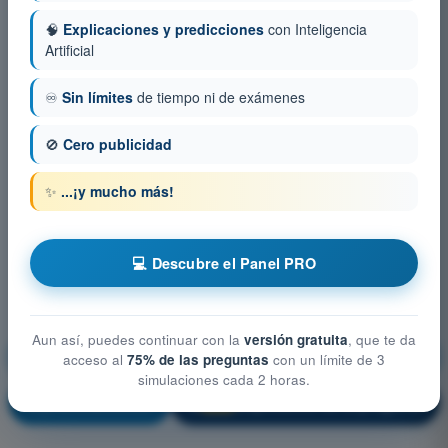
🧠
Explicaciones y predicciones
con Inteligencia
Artificial
♾️
Sin límites
de tiempo ni de exámenes
🚫
Cero publicidad
✨
...¡y mucho más!
💻 Descubre el Panel PRO
Aun así, puedes continuar con la
versión gratuita
, que te da
Privacidad y protección de datos
acceso al
75% de las preguntas
con un límite de 3
simulaciones cada 2 horas.
¡Entrenamiento!
Explicación de la pregunta
🔒
PRO