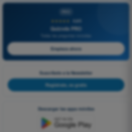
PRO
★★★★★
4,6/5
Quizvds PRO
Todas las preguntas incluidas
Empieza ahora
Suscríbete a la Newsletter
Regístrate, es gratis
Descargar las apps móviles