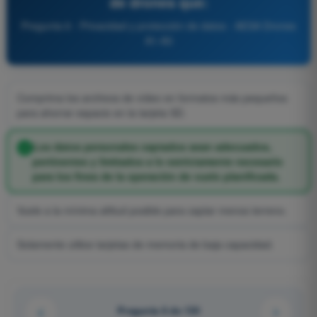
de drones que:
Pregunta 6 - Privacidad y protección de datos - AESA Drones
A1-A3
Comprima los archivos de vídeo en formatos más pequeños
para ahorrar espacio en la tarjeta SD.
Los datos personales captados sean adecuados,
pertinentes y limitados a lo estrictamente necesario
para los fines de la operación de vuelo planificada.
Vuele a la mínima altitud posible para captar menos terreno.
Solamente utilice tarjetas de memoria de baja capacidad.
Pregunta 6 de 130