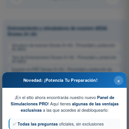
Entrenamiento y simuladores de examen AESA
Drones A1-A3
Simulacro de examen Drones A1-A3 - Privacidad y protección
de datos
Test de Entrenamiento Drones A1-A3 - Privacidad y protección
de datos
Examen en PDF Drones A1-A3 - Privacidad y protección de
datos
×
Novedad: ¡Potencia Tu Preparación!
¡En el sitio ahora encontrarás nuestro nuevo
Panel de
! Aquí tienes
Simulaciones PRO
algunas de las ventajas
a las que accedes al desbloquearlo:
exclusivas
✅
Todas las preguntas
oficiales, sin exclusiones