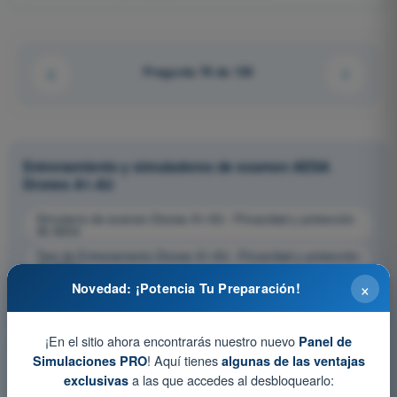
Pregunta 78 de 130
Entrenamiento y simuladores de examen AESA
Drones A1-A3
Simulacro de examen Drones A1-A3 - Privacidad y protección
de datos
Test de Entrenamiento Drones A1-A3 - Privacidad y protección
de datos
×
Novedad: ¡Potencia Tu Preparación!
Examen en PDF Drones A1-A3 - Privacidad y protección de
datos
¡En el sitio ahora encontrarás nuestro nuevo
Panel de
! Aquí tienes
Simulaciones PRO
algunas de las ventajas
a las que accedes al desbloquearlo:
exclusivas