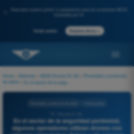
Descubre nuestro portal: tu preparación para los exámenes AESA
✨
impulsada por IA.
→
Iniciar sesión
Empieza ahora
Home
>
Materias
>
AESA Drones A1-A3
>
Privacidad y protección
de datos
>
En el sector de la seguridad perimetral, algunos operadores utilizan drones con cámaras 'simuladas' (falsas o de carcasa de plástico vacía) solo con fines disuasorios. Según la AEPD:
Privacidad y protección de datos
4 Respuestas
78 - Drones A1-A3 -
En el sector de la seguridad perimetral,
algunos operadores utilizan drones con