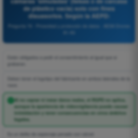
cámaras 'simuladas' (falsas o de carcasa
de plástico vacía) solo con fines
disuasorios. Según la AEPD:
Pregunta 78 - Privacidad y protección de datos - AESA Drones
A1-A3
Están obligados a pedir el consentimiento al igual que si
grabaran.
Deben tener el logotipo del fabricante en ambos laterales de la
nave.
Al no captar ni tratar datos reales, el RGPD no aplica,
aunque la apariencia de videovigilancia puede causar
intimidación y tener consecuencias en otros ámbitos
legales.
Es un delito de espionaje penado con cárcel.