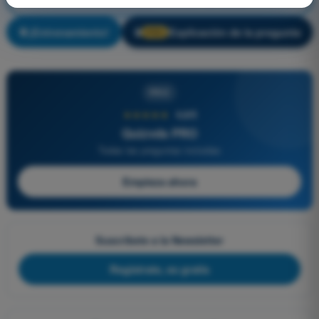
¡Entrenamiento!
Explicación de la pregunta
🔒
PRO
PRO
★★★★★
4,6/5
Quizvds PRO
Todas las preguntas incluidas
Empieza ahora
Suscríbete a la Newsletter
Regístrate, es gratis