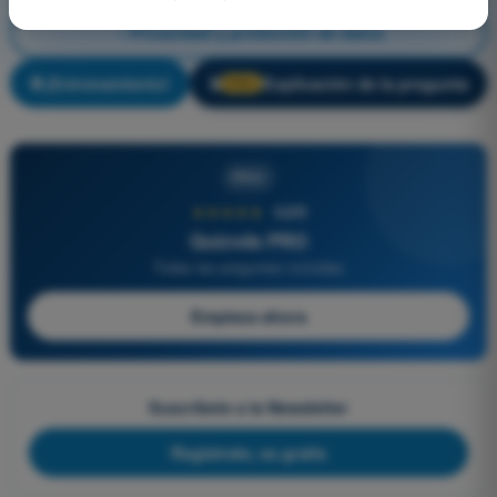
Privacidad y protección de datos
¡Entrenamiento!
Explicación de la pregunta
🔒
PRO
PRO
★★★★★
4,6/5
Quizvds PRO
Todas las preguntas incluidas
Empieza ahora
Suscríbete a la Newsletter
Regístrate, es gratis