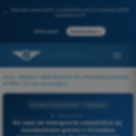
Descubre nuestro portal: tu preparación para los exámenes AESA
✨
impulsada por IA.
→
Iniciar sesión
Empieza ahora
Home
>
Materias
>
AESA Drones A1-A3
>
Privacidad y protección
de datos
>
En caso de emergencia catastrófica (ej. inundaciones graves o incendios forestales), el uso de UAS de rescate estatales para la localización de víctimas capta imágenes de personas. ¿Qué base jurídica de legitimación ampara este tratamiento masivo sin pedir consentimiento?
Privacidad y protección de datos
4 Respuestas
88 - Drones A1-A3 -
En caso de emergencia catastrófica (ej.
inundaciones graves o incendios