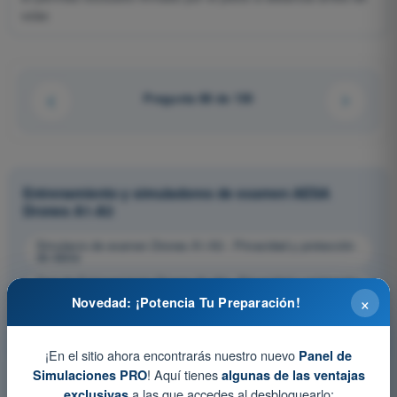
volar.
Pregunta 88 de 130
Entrenamiento y simuladores de examen AESA
Drones A1-A3
Simulacro de examen Drones A1-A3 - Privacidad y protección
de datos
Test de Entrenamiento Drones A1-A3 - Privacidad y protección
de datos
×
Novedad: ¡Potencia Tu Preparación!
Examen en PDF Drones A1-A3 - Privacidad y protección de
datos
¡En el sitio ahora encontrarás nuestro nuevo
Panel de
! Aquí tienes
Simulaciones PRO
algunas de las ventajas
a las que accedes al desbloquearlo:
exclusivas