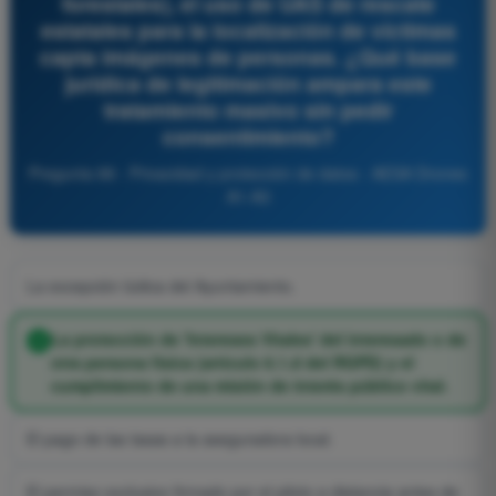
forestales), el uso de UAS de rescate
estatales para la localización de víctimas
capta imágenes de personas. ¿Qué base
jurídica de legitimación ampara este
tratamiento masivo sin pedir
consentimiento?
Pregunta 88 - Privacidad y protección de datos - AESA Drones
A1-A3
La excepción lúdica del Ayuntamiento.
La protección de 'Intereses Vitales' del interesado o de
otra persona física (artículo 6.1.d del RGPD) y el
cumplimiento de una misión de interés público vital.
El pago de las tasas a la aseguradora local.
El permiso exclusivo firmado por el piloto a distancia antes de