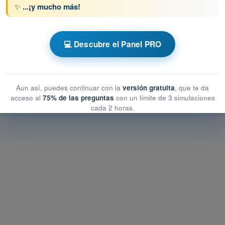
✨
...¡y mucho más!
💻 Descubre el Panel PRO
 AESA Drones A1-A3
ección de datos
tección de datos
Aun así, puedes continuar con la
versión gratuita
, que te da
n de datos
acceso al
75% de las preguntas
con un límite de 3 simulaciones
cada 2 horas.