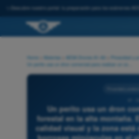
✨
Descubre nuestro portal: tu preparación para los exámenes AE
Home
>
Materias
>
AESA Drones A1-A3
>
Privacidad y p
Un perito usa un dron comercial para realizar un conteo forestal en la alta montaña. El sensor del dron es de muy baja calidad visual y la zona está casi vacía. Solo aparecen siluetas borrosas minúsculas en el vídeo de algunos excursionistas a kilómetros de distancia. Según la normativa:
Privacidad y protecc
97 - 
Un perito usa un dron com
forestal en la alta montaña.
calidad visual y la zona está
borrosas minúsculas en el v