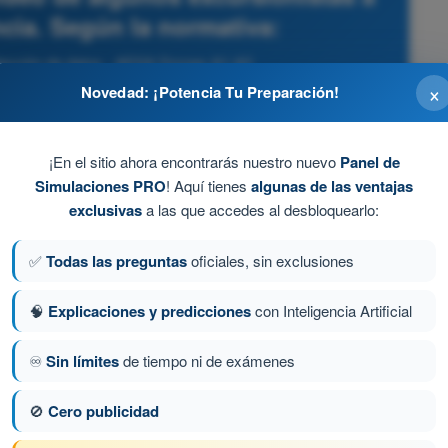
ncia. Según la normativa:
otección de datos - AESA Drones A1-A3
×
Novedad: ¡Potencia Tu Preparación!
 DNI para apuntar sus nombres.
¡En el sitio ahora encontrarás nuestro nuevo
Panel de
Simulaciones PRO
! Aquí tienes
algunas de las ventajas
exclusivas
a las que accedes al desbloquearlo:
 oficina.
✅
Todas las preguntas
oficiales, sin exclusiones
an la identificación (directa ni indirecta) física de
 personales ni resulta de aplicación el RGPD.
🧠
Explicaciones y predicciones
con Inteligencia Artificial
r su campo visual.
♾️
Sin límites
de tiempo ni de exámenes
🚫
Cero publicidad
ta 97 de 130
Siguiente pregunta