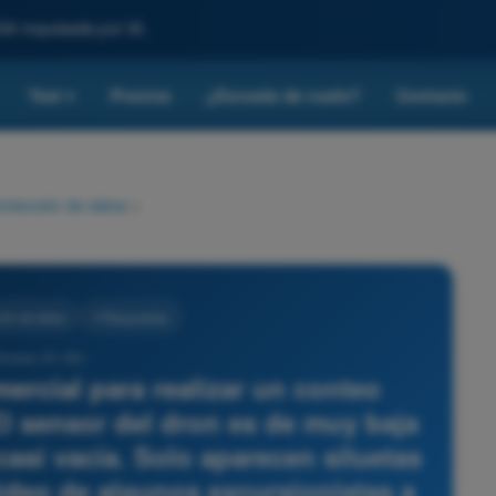
SA impulsada por IA.
Test
Precios
¿Escuela de vuelo?
Contacto
▾
rotección de datos
>
ión de datos
4 Respuestas
Drones A1-A3 -
ercial para realizar un conteo
 El sensor del dron es de muy baja
 casi vacía. Solo aparecen siluetas
ídeo de algunos excursionistas a