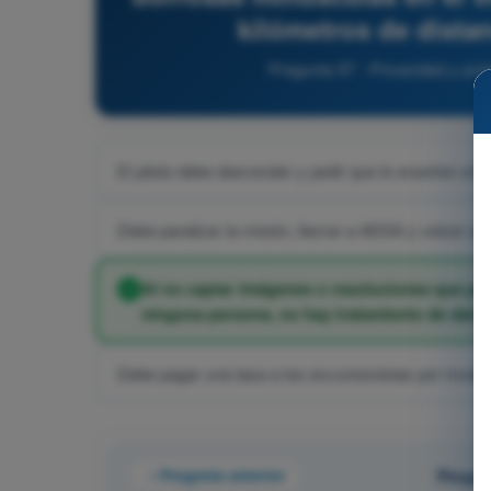
kilómetros de dista
Pregunta 97 - Privacidad y pr
El piloto debe descender y pedir que le enseñen el
Debe paralizar la misión, llamar a AESA y volver a la
Al no captar imágenes o resoluciones que permit
ninguna persona, no hay tratamiento de datos
Debe pagar una tasa a los excursionistas por invadi
Pregunta anterior
Pregun