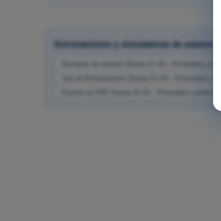
Entrenamiento y simuladores de examen
Simulacro de examen Drones A1-A3 - Privacidad y prot
Test de Entrenamiento Drones A1-A3 - Privacidad y pro
Examen en PDF Drones A1-A3 - Privacidad y protecció