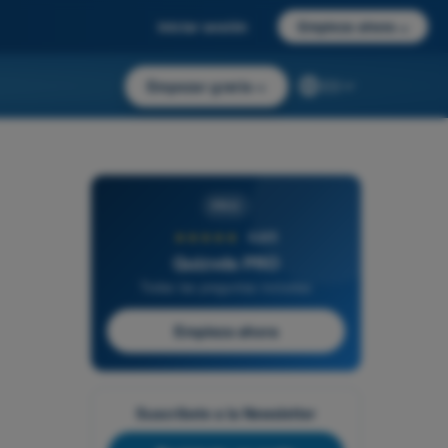
Iniciar sesión
Empieza ahora
→
Empezar gratis
→
ES
PRO
★★★★★
4,6/5
Quizvds PRO
Todas las preguntas incluidas
Empieza ahora
Suscríbete a la Newsletter