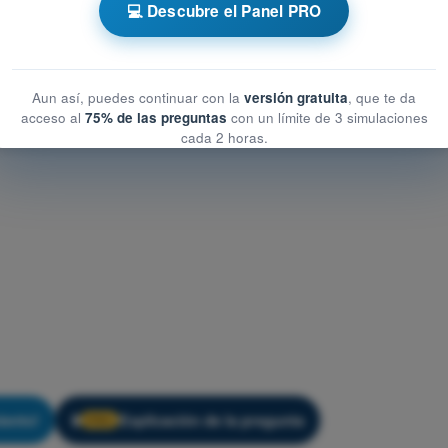
t de Entrenamiento ATPL - Comunicaciones
💻 Descubre el Panel PRO
Aun así, puedes continuar con la
versión gratuita
, que te da
acceso al
75% de las preguntas
con un límite de 3 simulaciones
cada 2 horas.
iento!
Explicación de la pregunta
🔒
PRO