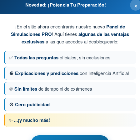
×
Novedad: ¡Potencia Tu Preparación!
¡En el sitio ahora encontrarás nuestro nuevo
Panel de
Simulaciones PRO
! Aquí tienes
algunas de las ventajas
exclusivas
a las que accedes al desbloquearlo:
 se requieren los minutos
✅
Todas las preguntas
oficiales, sin exclusiones
🧠
Explicaciones y predicciones
con Inteligencia Artificial
♾️
Sin límites
de tiempo ni de exámenes
a 107 de 450
Siguiente pregunta
🚫
Cero publicidad
✨
...¡y mucho más!
PL - Licencia de Piloto de Transporte de