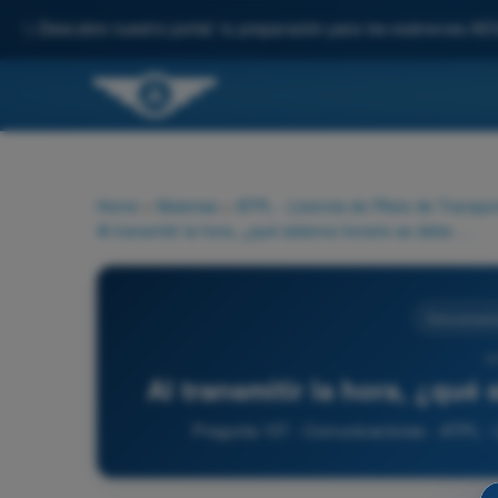
✨
Descubre nuestro portal: tu preparación para los exámenes AE
Home
>
Materias
>
ATPL - Licencia de Piloto de Transpo
Al transmitir la hora, ¿qué sistema horario se debe utilizar?
Comunicaci
10
Al transmitir la hora, ¿qué 
Pregunta 107 - Comunicaciones - ATPL - L