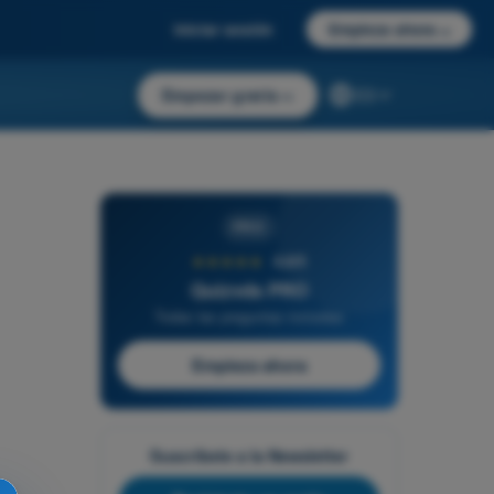
Iniciar sesión
Empieza ahora
→
Empezar gratis
→
ES
PRO
★★★★★
4,6/5
Quizvds PRO
Todas las preguntas incluidas
Empieza ahora
Suscríbete a la Newsletter