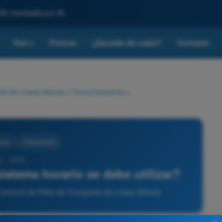
SA impulsada por IA.
Test
Precios
¿Escuela de vuelo?
Contacto
▾
rte de Líneas Aéreas
>
Comunicaciones
>
ones
4 Respuestas
7 - ATPL -
sistema horario se debe utilizar?
icencia de Piloto de Transporte de Líneas Aéreas