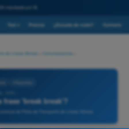
SA impulsada por IA.
Test
Precios
¿Escuela de vuelo?
Contacto
▾
rte de Líneas Aéreas
>
Comunicaciones
>
ones
4 Respuestas
9 - ATPL -
a frase 'break break'?
icencia de Piloto de Transporte de Líneas Aéreas