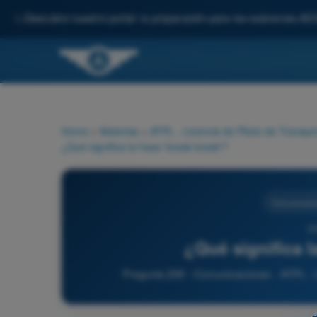
✨
Descubre nuestro portal: tu preparación para los exámenes AE
Home
>
Materias
>
ATPL - Licencia de Piloto de Transpo
¿Qué significa la frase 'break break'?
Comunicaci
20
¿Qué significa l
Pregunta 209 - Comunicaciones - ATPL - L