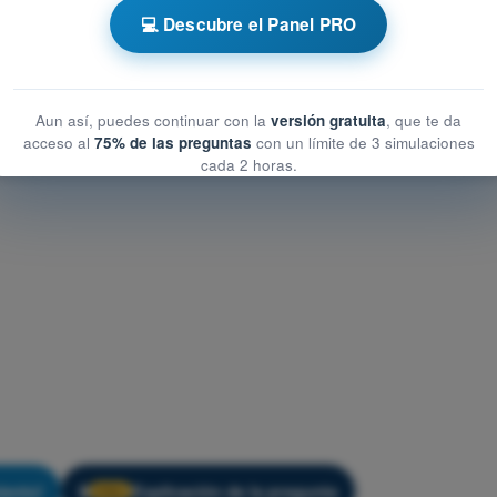
💻 Descubre el Panel PRO
t de Entrenamiento ATPL - Comunicaciones
Aun así, puedes continuar con la
versión gratuita
, que te da
acceso al
75% de las preguntas
con un límite de 3 simulaciones
cada 2 horas.
iento!
Explicación de la pregunta
🔒
PRO