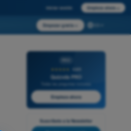
Iniciar sesión
Empieza ahora
→
Empezar gratis
→
ES
PRO
★★★★★
4,6/5
Quizvds PRO
Todas las preguntas incluidas
Empieza ahora
Suscríbete a la Newsletter