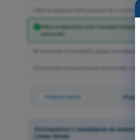
Indica la separación entre porciones de un mensaje 
Indica la separación entre mensajes transmit
concurrido
Mi transmisión ha terminado y espero una respuest
El intercambio de transmisiones ha terminado y no 
Pregunta anterior
Pregunt
Entrenamiento y simuladores de examen AT
Líneas Aéreas