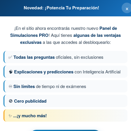
×
Novedad: ¡Potencia Tu Preparación!
transmitido a una estación de aeronave
idos a diferentes aeronaves en un entorno muy
¡En el sitio ahora encontrarás nuestro nuevo
Panel de
Simulaciones PRO
! Aquí tienes
algunas de las ventajas
exclusivas
a las que accedes al desbloquearlo:
a de usted
✅
Todas las preguntas
oficiales, sin exclusiones
se espera respuesta
🧠
Explicaciones y predicciones
con Inteligencia Artificial
♾️
Sin límites
de tiempo ni de exámenes
a 209 de 450
Siguiente pregunta
🚫
Cero publicidad
✨
...¡y mucho más!
PL - Licencia de Piloto de Transporte de