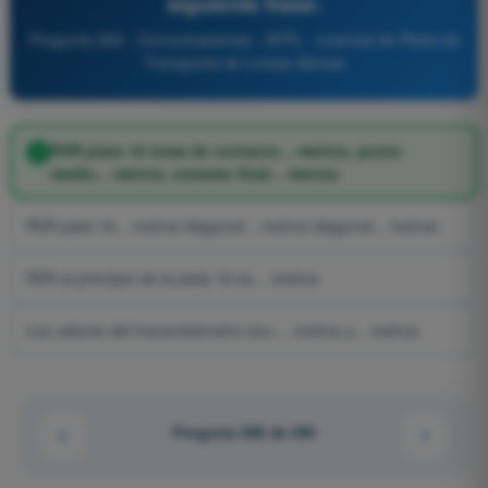
siguiente frase:
Pregunta 269 - Comunicaciones - ATPL - Licencia de Piloto de
Transporte de Líneas Aéreas
RVR pista 16 toma de contacto... metros, punto
medio... metros, extremo final... metros
RVR pista 16... metros diagonal... metros diagonal... metros
RVR al principio de la pista 16 es... metros
Los valores del transmisómetro son:... metros y... metros
Pregunta 269 de 450