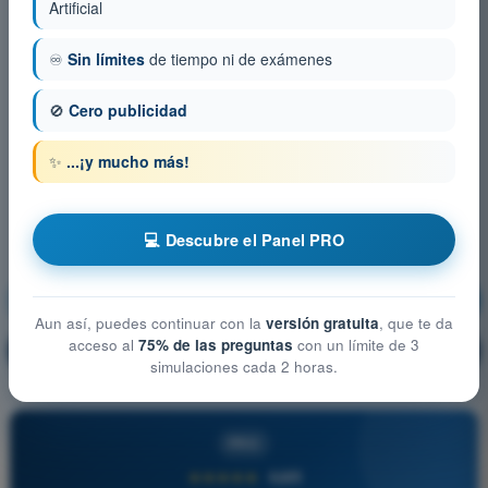
Artificial
♾️
Sin límites
de tiempo ni de exámenes
🚫
Cero publicidad
✨
...¡y mucho más!
💻 Descubre el Panel PRO
Comunicaciones
¡Entrenamiento!
Aun así, puedes continuar con la
versión gratuita
, que te da
acceso al
75% de las preguntas
con un límite de 3
Explicación de la pregunta
🔒
PRO
simulaciones cada 2 horas.
PRO
★★★★★
4,6/5