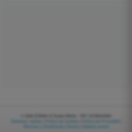
© 2026
EGWeb di Guatta Mattia - VAT: 04768540983
Gestionar cookies
|
Política de Cookies
|
Política de Privacidad
|
Términos y Condiciones
|
Socios
|
Quiénes somos