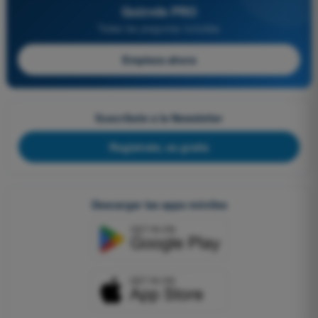
Quizvds PRO
Todas las preguntas incluidas
Empieza ahora
Suscríbete a la Newsletter
Regístrate, es gratis
Descargar las apps móviles