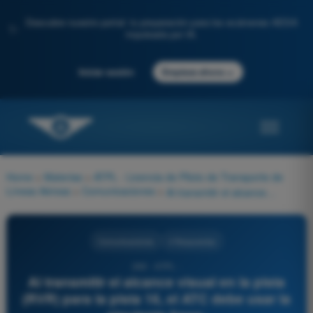
Descubre nuestro portal: tu preparación para los exámenes AESA
✨
impulsada por IA.
→
Iniciar sesión
Empieza ahora
Home
>
Materias
>
ATPL - Licencia de Piloto de Transporte de
Líneas Aéreas
>
Comunicaciones
>
Al transmitir el alcance visual en la pista (RVR) para la pista 16, el ATC debe usar la siguiente frase:
Comunicaciones
4 Respuestas
269 - ATPL -
Al transmitir el alcance visual en la pista
(RVR) para la pista 16, el ATC debe usar la