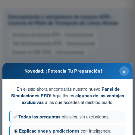
Entrenamiento y simuladores de examen ATPL -
Licencia de Piloto de Transporte de Líneas Aéreas
Simulacro de examen ATPL - Comunicaciones
Test de Entrenamiento ATPL - Comunicaciones
Examen en PDF ATPL - Comunicaciones
×
Novedad: ¡Potencia Tu Preparación!
¡En el sitio ahora encontrarás nuestro nuevo
Panel de
! Aquí tienes
Simulaciones PRO
algunas de las ventajas
a las que accedes al desbloquearlo:
exclusivas
✅
Todas las preguntas
oficiales, sin exclusiones
🧠
Explicaciones y predicciones
con Inteligencia